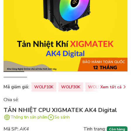
Mã giảm giá:
WOLF10K
WOLF30K
WOLF50K
Xem tất cả
ZALOPA
Chia sẻ:
TẢN NHIỆT CPU XIGMATEK AK4 Digital
Thông tin sản phẩm
So sánh
Mã SP:
AK4
Tình trạng:
Còn hàng