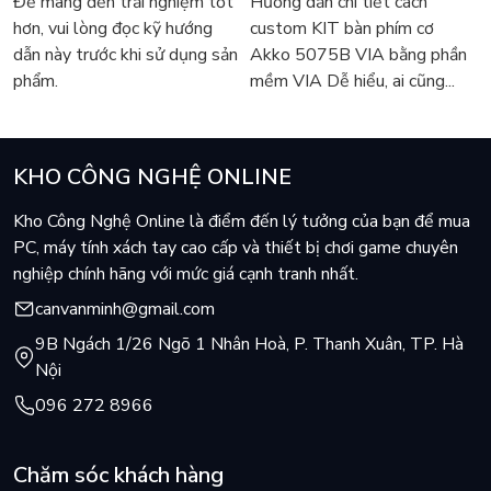
Để mang đến trải nghiệm tốt
Hướng dẫn chi tiết cách
dùng dễ dàng lắp đặt trong các case máy tính có không gian
hơn, vui lòng đọc kỹ hướng
custom KIT bàn phím cơ
hạn chế. Với chiều cao chỉ 154mm, tản nhiệt tương thích với
dẫn này trước khi sử dụng sản
Akko 5075B VIA bằng phần
hầu hết các thùng máy trung bình và nhỏ, mang lại sự linh
phẩm.
mềm VIA Dễ hiểu, ai cũng...
hoạt và tiện lợi tuyệt vời cho người sử dụng.
KHO CÔNG NGHỆ ONLINE
Kho Công Nghệ Online là điểm đến lý tưởng của bạn để mua
PC, máy tính xách tay cao cấp và thiết bị chơi game chuyên
nghiệp chính hãng với mức giá cạnh tranh nhất.
canvanminh@gmail.com
9B Ngách 1/26 Ngõ 1 Nhân Hoà, P. Thanh Xuân, TP. Hà
Nội
096 272 8966
Chăm sóc khách hàng