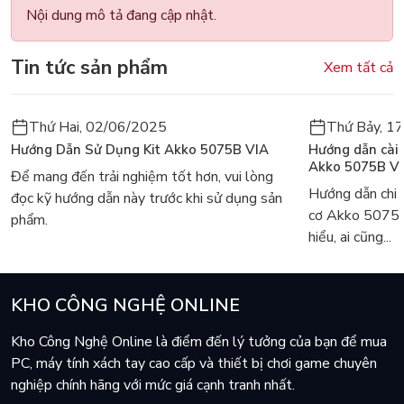
Nội dung mô tả đang cập nhật.
Tin tức sản phẩm
Xem tất cả
Thứ Hai, 02/06/2025
Thứ Bảy, 1
Hướng Dẫn Sử Dụng Kit Akko 5075B VIA
Hướng dẫn cài
Akko 5075B V
Để mang đến trải nghiệm tốt hơn, vui lòng
Hướng dẫn chi 
đọc kỹ hướng dẫn này trước khi sử dụng sản
cơ Akko 5075
phẩm.
hiểu, ai cũng...
KHO CÔNG NGHỆ ONLINE
Kho Công Nghệ Online là điểm đến lý tưởng của bạn để mua
PC, máy tính xách tay cao cấp và thiết bị chơi game chuyên
nghiệp chính hãng với mức giá cạnh tranh nhất.