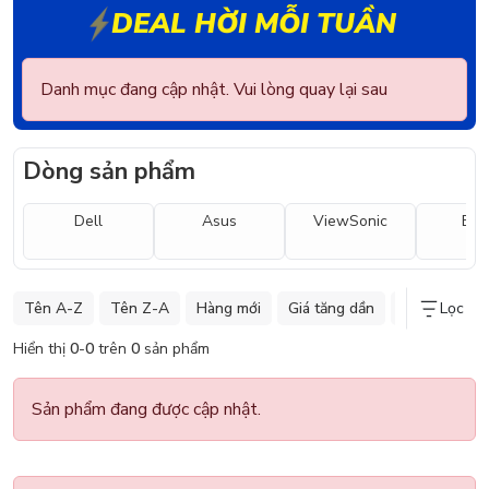
DEAL HỜI MỖI TUẦN
Danh mục đang cập nhật. Vui lòng quay lại sau
Dòng sản phẩm
Dell
Asus
ViewSonic
E-D
Tên A-Z
Tên Z-A
Hàng mới
Giá tăng dần
Giá giảm dần
Lọc
Hiển thị
0
-
0
trên
0
sản phẩm
Sản phẩm đang được cập nhật.