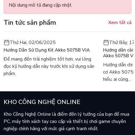
Nội dung mô tả đang cập nhật.
Tin tức sản phẩm
Xem tất cả
Thứ Hai, 02/06/2025
Thứ Bảy, 1
Hướng Dẫn Sử Dụng Kit Akko 5075B VIA
Hướng dẫn cài
Akko 5075B V
Để mang đến trải nghiệm tốt hơn, vui lòng
Hướng dẫn chi 
đọc kỹ hướng dẫn này trước khi sử dụng sản
cơ Akko 5075
phẩm.
hiểu, ai cũng...
KHO CÔNG NGHỆ ONLINE
Kho Công Nghệ Online là điểm đến lý tưởng của bạn để mua
PC, máy tính xách tay cao cấp và thiết bị chơi game chuyên
nghiệp chính hãng với mức giá cạnh tranh nhất.