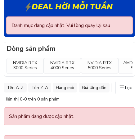
DEAL HỜI MỖI TUẦN
Danh mục đang cập nhật. Vui lòng quay lại sau
Dòng sản phẩm
NVIDIA RTX
NVIDIA RTX
NVIDIA RTX
AMD RX
3000 Series
4000 Series
5000 Series
Seri
Tên A-Z
Tên Z-A
Hàng mới
Giá tăng dần
Giá giảm dần
Lọc
Hiển thị
0
-
0
trên
0
sản phẩm
Sản phẩm đang được cập nhật.