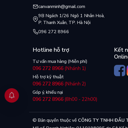
canvanminh@gmail.com
9B Ngách 1/26 Ngõ 1 Nhân Hoà,
P. Thanh Xuân, TP. Hà Nội
096 272 8966
Hotline hỗ trợ
Kết n
Onlin
Tư vấn mua hàng (Miễn phí)
096 272 8966
(Nhánh 1)
Hỗ trợ kỹ thuật
096 272 8966
(Nhánh 2)
Góp ý, khiếu nại
096 272 8966
(8h00 - 22h00)
© Bản quyền thuộc về
CÔNG TY TNHH ĐẦU T