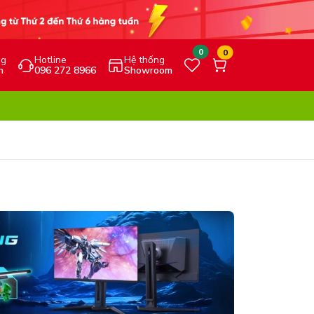
0
0
ng
Hotline
Hệ thống
h
096 272 8966
Showroom