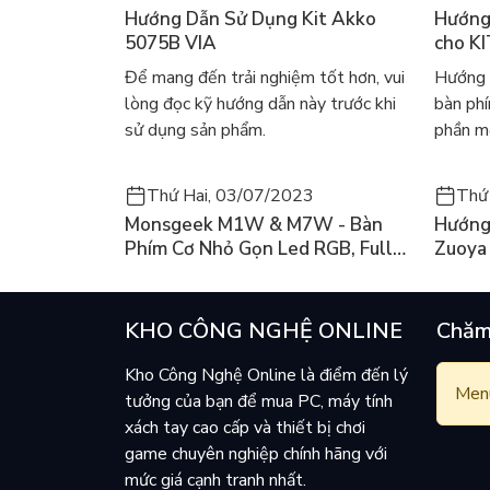
Hướng Dẫn Sử Dụng Kit Akko
Hướng
5075B VIA
cho K
Để mang đến trải nghiệm tốt hơn, vui
Hướng 
lòng đọc kỹ hướng dẫn này trước khi
bàn ph
sử dụng sản phẩm.
phần mề
Thứ Hai, 03/07/2023
Thứ
Monsgeek M1W & M7W - Bàn
Hướng
Phím Cơ Nhỏ Gọn Led RGB, Full
Zuoya
Nhôm Có 3 Mode
KHO CÔNG NGHỆ ONLINE
Chăm
Kho Công Nghệ Online là điểm đến lý
Menu
tưởng của bạn để mua PC, máy tính
xách tay cao cấp và thiết bị chơi
game chuyên nghiệp chính hãng với
mức giá cạnh tranh nhất.