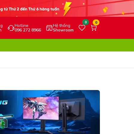
0
0
ng
Hotline
Hệ thống
h
096 272 8966
Showroom