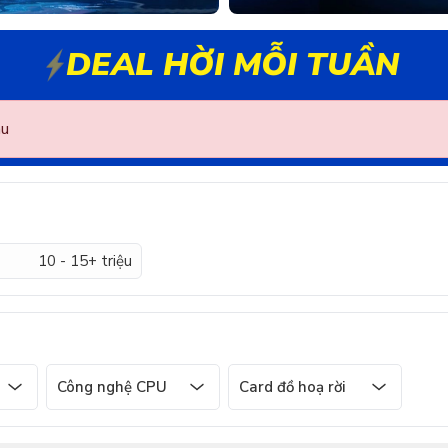
DEAL HỜI MỖI TUẦN
au
10 - 15+ triệu
Công nghệ CPU
Card đồ hoạ rời