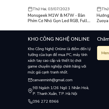
Thứ Hai, 03/07/2023
Thứ
Monsgeek M1W & M7W - Bàn
Hướng
Phím Cơ Nhỏ Gọn Led RGB, Full
Zuoya
Nhôm Có 3 Mode
KHO CÔNG NGHỆ ONLINE
Chăm
Kho Công Nghệ Online là điểm đến lý
Menu
tưởng của bạn để mua PC, máy tính
xách tay cao cấp và thiết bị chơi
game chuyên nghiệp chính hãng với
mức giá cạnh tranh nhất.
canvanminh@gmail.com
9B Ngách 1/26 Ngõ 1 Nhân Hoà,
P. Thanh Xuân, TP. Hà Nội
096 272 8966