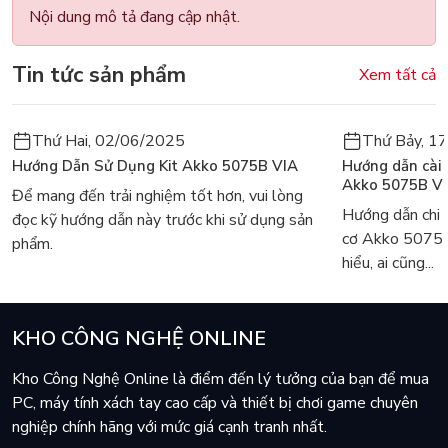
Nội dung mô tả đang cập nhật.
Tin tức sản phẩm
Xem tất cả
Thứ Hai, 02/06/2025
Thứ Bảy, 1
Hướng Dẫn Sử Dụng Kit Akko 5075B VIA
Hướng dẫn cài
Akko 5075B V
Để mang đến trải nghiệm tốt hơn, vui lòng
Hướng dẫn chi 
đọc kỹ hướng dẫn này trước khi sử dụng sản
cơ Akko 5075
phẩm.
hiểu, ai cũng...
KHO CÔNG NGHỆ ONLINE
Kho Công Nghệ Online là điểm đến lý tưởng của bạn để mua
PC, máy tính xách tay cao cấp và thiết bị chơi game chuyên
nghiệp chính hãng với mức giá cạnh tranh nhất.