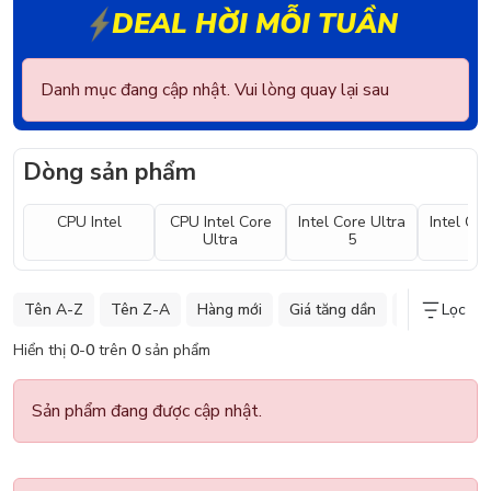
DEAL HỜI MỖI TUẦN
Danh mục đang cập nhật. Vui lòng quay lại sau
Dòng sản phẩm
CPU Intel
CPU Intel Core
Intel Core Ultra
Intel Cor
Ultra
5
7
Tên A-Z
Tên Z-A
Hàng mới
Giá tăng dần
Giá giảm dần
Lọc
Hiển thị
0
-
0
trên
0
sản phẩm
Sản phẩm đang được cập nhật.