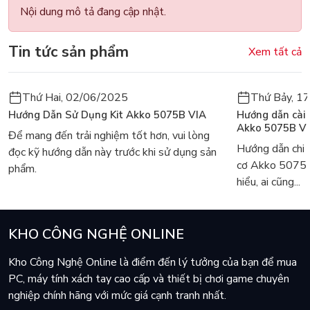
Nội dung mô tả đang cập nhật.
Tin tức sản phẩm
Xem tất cả
Thứ Hai, 02/06/2025
Thứ Bảy, 1
Hướng Dẫn Sử Dụng Kit Akko 5075B VIA
Hướng dẫn cài
Akko 5075B V
Để mang đến trải nghiệm tốt hơn, vui lòng
Hướng dẫn chi 
đọc kỹ hướng dẫn này trước khi sử dụng sản
cơ Akko 5075
phẩm.
hiểu, ai cũng...
KHO CÔNG NGHỆ ONLINE
Kho Công Nghệ Online là điểm đến lý tưởng của bạn để mua
PC, máy tính xách tay cao cấp và thiết bị chơi game chuyên
nghiệp chính hãng với mức giá cạnh tranh nhất.