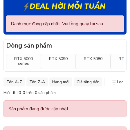
DEAL HỜI MỖI TUẦN
Danh mục đang cập nhật. Vui lòng quay lại sau
Dòng sản phẩm
RTX 5000
RTX 5090
RTX 5080
RTX 
series
Tên A-Z
Tên Z-A
Hàng mới
Giá tăng dần
Giá giảm dần
Lọc
Hiển thị
0
-
0
trên
0
sản phẩm
Sản phẩm đang được cập nhật.