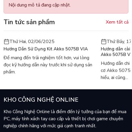
Nội dung mô tả đang cập nhật.
Tin tức sản phẩm
Xem tất cả
Thứ Hai, 02/06/2025
Thứ Bảy, 1
Hướng Dẫn Sử Dụng Kit Akko 5075B VIA
Hướng dẫn cài
Akko 5075B V
Để mang đến trải nghiệm tốt hơn, vui lòng
Hướng dẫn chi 
đọc kỹ hướng dẫn này trước khi sử dụng sản
cơ Akko 5075
phẩm.
hiểu, ai cũng...
KHO CÔNG NGHỆ ONLINE
Kho Công Nghệ Online là điểm đến lý tưởng của bạn để mua
PC, máy tính xách tay cao cấp và thiết bị chơi game chuyên
nghiệp chính hãng với mức giá cạnh tranh nhất.