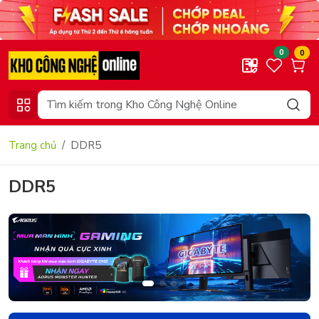
0
0
Trang chủ
DDR5
DDR5