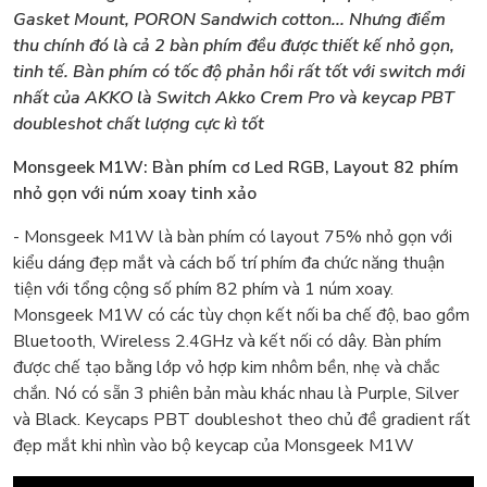
Gasket Mount, PORON Sandwich cotton... Nhưng điểm
thu chính đó là cả 2 bàn phím đều được thiết kế nhỏ gọn,
tinh tế. Bàn phím có tốc độ phản hồi rất tốt với switch mới
nhất của AKKO là Switch Akko Crem Pro và keycap PBT
doubleshot chất lượng cực kì tốt
Monsgeek M1W: Bàn phím cơ Led RGB, Layout 82 phím
nhỏ gọn với núm xoay tinh xảo
- Monsgeek M1W là bàn phím có layout 75% nhỏ gọn với
kiểu dáng đẹp mắt và cách bố trí phím đa chức năng thuận
tiện với tổng cộng số phím 82 phím và 1 núm xoay.
Monsgeek M1W có các tùy chọn kết nối ba chế độ, bao gồm
Bluetooth, Wireless 2.4GHz và kết nối có dây. Bàn phím
được chế tạo bằng lớp vỏ hợp kim nhôm bền, nhẹ và chắc
chắn. Nó có sẵn 3 phiên bản màu khác nhau là Purple, Silver
và Black. Keycaps PBT doubleshot theo chủ đề gradient rất
đẹp mắt khi nhìn vào bộ keycap của Monsgeek M1W