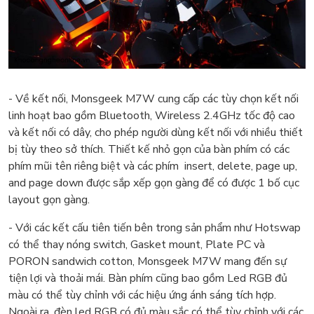
- Về kết nối, Monsgeek M7W cung cấp các tùy chọn kết nối
linh hoạt bao gồm Bluetooth, Wireless 2.4GHz tốc độ cao
và kết nối có dây, cho phép người dùng kết nối với nhiều thiết
bị tùy theo sở thích. Thiết kế nhỏ gọn của bàn phím có các
phím mũi tên riêng biệt và các phím insert, delete, page up,
and page down được sắp xếp gọn gàng để có được 1 bố cục
layout gọn gàng.
- Với các kết cấu tiên tiến bên trong sản phẩm như Hotswap
có thể thay nóng switch, Gasket mount, Plate PC và
PORON sandwich cotton, Monsgeek M7W mang đến sự
tiện lợi và thoải mái. Bàn phím cũng bao gồm Led RGB đủ
màu có thể tùy chỉnh với các hiệu ứng ánh sáng tích hợp.
Ngoài ra, đèn led RGB có đủ màu sắc có thể tùy chỉnh với các