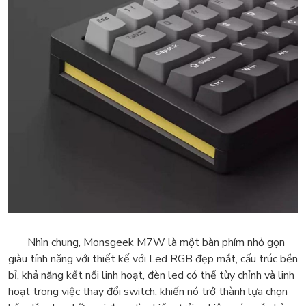
Nhìn chung, Monsgeek M7W là một bàn phím nhỏ gọn
giàu tính năng với thiết kế với Led RGB đẹp mắt, cấu trúc bền
bỉ, khả năng kết nối linh hoạt, đèn led có thể tùy chỉnh và linh
hoạt trong việc thay đổi switch, khiến nó trở thành lựa chọn