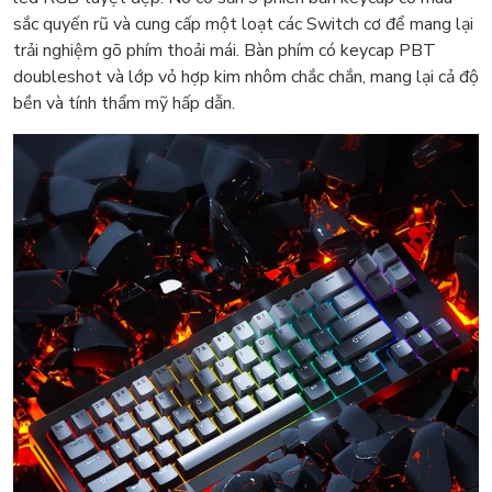
sắc quyến rũ và cung cấp một loạt các Switch cơ để mang lại
trải nghiệm gõ phím thoải mái. Bàn phím có keycap PBT
doubleshot và lớp vỏ hợp kim nhôm chắc chắn, mang lại cả độ
bền và tính thẩm mỹ hấp dẫn.