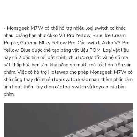
- Monsgeek M7W có thể hỗ trợ nhiều loại switch cơ khác
nhau, chẳng hạn như Akko V3 Pro Yellow, Blue, Ice Cream
Purple, Gateron Mliky Yellow Pro. Các switch Akko V3 Pro
Yellow, Blue được chế tạo bằng vật liệu POM, Loại vật liệu
này có 2 đặc tính nổi bật chính: chịu lực cực tốt và hệ số ma
sát thấp hứa hẹn làm khả năng gõ mượt mà tốt hơn trên sản
phẩm. Việc có hỗ trợ Hotswap cho phép Monsgeek M7W có
khả năng thay đổi nhiều loại switch khác nhau, thêm phần làm
linh hoạt thêm tùy chọn các loại switch và keycap của bàn
phím.