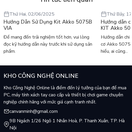
Thứ Hai, 02/06/2025
Thứ Bảy, 1
Hướng Dẫn Sử Dụng Kit Akko 5075B
Hướng dẫn c
VIA
KIT Akko 50
Để mang đến trải nghiệm tốt hơn, vui lòng
Hướng dẫn chi 
đọc kỹ hướng dẫn này trước khi sử dụng sản
cơ Akko 5075
phẩm.
hiểu, ai cũng...
KHO CÔNG NGHỆ ONLINE
Kho Công Nghệ Online là điểm đến lý tưởng của bạn để mua
PC, máy tính xách tay cao cấp và thiết bị chơi game chuyên
nghiệp chính hãng với mức giá cạnh tranh nhất.
canvanminh@gmail.com
9B Ngách 1/26 Ngõ 1 Nhân Hoà, P. Thanh Xuân, TP. Hà
Nội