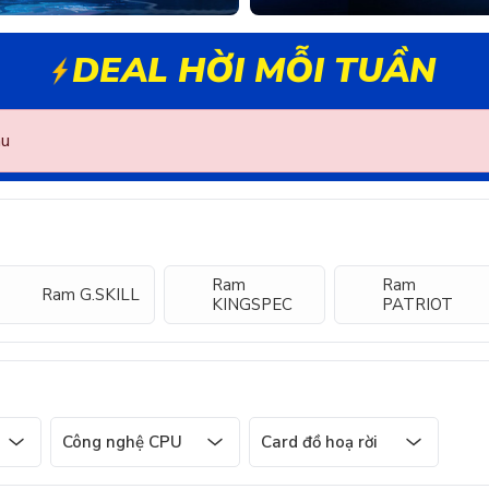
DEAL HỜI MỖI TUẦN
au
Ram
Ram
Ram G.SKILL
KINGSPEC
PATRIOT
Công nghệ CPU
Card đồ hoạ rời