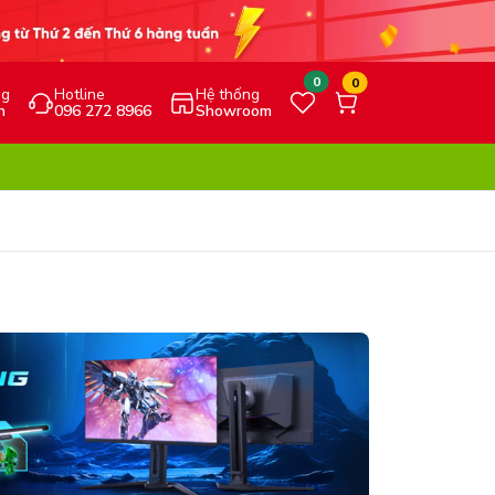
0
0
ng
Hotline
Hệ thống
h
096 272 8966
Showroom