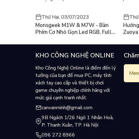
Thứ Hai, 03/07/2023
Thứ
Monsgeek M1W & M7W - Bàn
Hướng
Phím Cơ Nhỏ Gọn Led RGB, Full
Zuoya
Nhôm Có 3 Mode
KHO CÔNG NGHỆ ONLINE
Chăm
Kho Công Nghệ Online là điểm đến lý
Menu
tưởng của bạn để mua PC, máy tính
xách tay cao cấp và thiết bị chơi
game chuyên nghiệp chính hãng với
mức giá cạnh tranh nhất.
canvanminh@gmail.com
9B Ngách 1/26 Ngõ 1 Nhân Hoà,
P. Thanh Xuân, TP. Hà Nội
096 272 8966