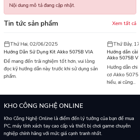
Nội dung mô tả đang cập nhật.
Tin tức sản phẩm
Xem tất cả
Thứ Hai, 02/06/2025
Thứ Bảy, 1
Hướng Dẫn Sử Dụng Kit Akko 5075B VIA
Hướng dẫn cài
Akko 5075B V
Để mang đến trải nghiệm tốt hơn, vui lòng
Hướng dẫn chi 
đọc kỹ hướng dẫn này trước khi sử dụng sản
cơ Akko 5075
phẩm.
hiểu, ai cũng...
KHO CÔNG NGHỆ ONLINE
Kho Công Nghệ Online là điểm đến lý tưởng của bạn để mua
PC, máy tính xách tay cao cấp và thiết bị chơi game chuyên
nghiệp chính hãng với mức giá cạnh tranh nhất.