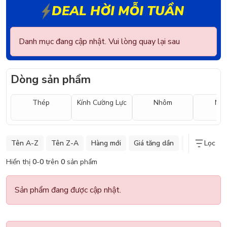
DEAL HỜI MỖI TUẦN
Danh mục đang cập nhật. Vui lòng quay lại sau
Dòng sản phẩm
Thép
Kính Cường Lực
Nhôm
Nh
Tên A-Z
Tên Z-A
Hàng mới
Giá tăng dần
Giá giảm dần
Lọc
Hiển thị
0
-
0
trên
0
sản phẩm
Sản phẩm đang được cập nhật.