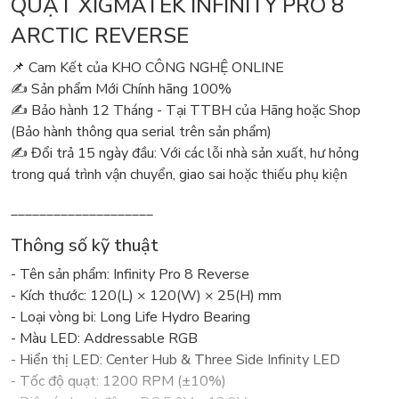
QUẠT XIGMATEK INFINITY PRO 8
ARCTIC REVERSE
📌 Cam Kết của KHO CÔNG NGHỆ ONLINE
✍️ Sản phẩm Mới Chính hãng 100%
✍️ Bảo hành 12 Tháng - Tại TTBH của Hãng hoặc Shop
(Bảo hành thông qua serial trên sản phẩm)
✍️ Đổi trả 15 ngày đầu: Với các lỗi nhà sản xuất, hư hỏng
trong quá trình vận chuyển, giao sai hoặc thiếu phụ kiện
____________________
Thông số kỹ thuật
- Tên sản phẩm: Infinity Pro 8 Reverse
- Kích thước: 120(L) × 120(W) × 25(H) mm
- Loại vòng bi: Long Life Hydro Bearing
- Màu LED: Addressable RGB
- Hiển thị LED: Center Hub & Three Side Infinity LED
- Tốc độ quạt: 1200 RPM (±10%)