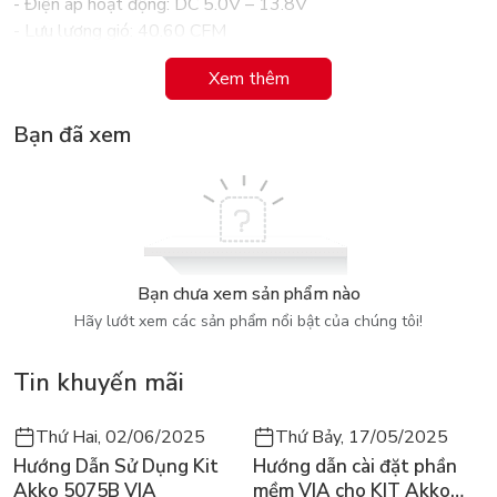
- Điện áp hoạt động: DC 5.0V – 13.8V
- Lưu lượng gió: 40.60 CFM
- Áp suất gió: 0.539 mmH₂O
Xem thêm
- Tuổi thọ: 30.000 giờ
- Độ ồn: ≤ 19.70 dBA
Bạn đã xem
Nguồn điện
- Công suất LED: 5V – 0.06A – 0.72W
- Công suất quạt: 12V – 0.18A – 2.16W
Bạn chưa xem sản phẩm nào
Hãy lướt xem các sản phẩm nổi bật của chúng tôi!
Tin khuyến mãi
Thứ Hai, 02/06/2025
Thứ Bảy, 17/05/2025
Hướng Dẫn Sử Dụng Kit
Hướng dẫn cài đặt phần
Akko 5075B VIA
mềm VIA cho KIT Akko