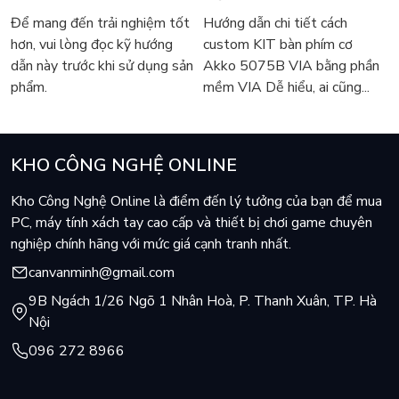
5075B VIA
Để mang đến trải nghiệm tốt
Hướng dẫn chi tiết cách
hơn, vui lòng đọc kỹ hướng
custom KIT bàn phím cơ
dẫn này trước khi sử dụng sản
Akko 5075B VIA bằng phần
phẩm.
mềm VIA Dễ hiểu, ai cũng...
KHO CÔNG NGHỆ ONLINE
Kho Công Nghệ Online là điểm đến lý tưởng của bạn để mua
PC, máy tính xách tay cao cấp và thiết bị chơi game chuyên
nghiệp chính hãng với mức giá cạnh tranh nhất.
canvanminh@gmail.com
9B Ngách 1/26 Ngõ 1 Nhân Hoà, P. Thanh Xuân, TP. Hà
Nội
096 272 8966