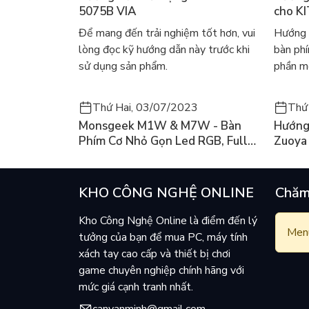
5075B VIA
cho K
Để mang đến trải nghiệm tốt hơn, vui
Hướng 
lòng đọc kỹ hướng dẫn này trước khi
bàn ph
sử dụng sản phẩm.
phần mề
Thứ Hai, 03/07/2023
Thứ
Monsgeek M1W & M7W - Bàn
Hướng
Phím Cơ Nhỏ Gọn Led RGB, Full
Zuoya
Nhôm Có 3 Mode
KHO CÔNG NGHỆ ONLINE
Chăm
Kho Công Nghệ Online là điểm đến lý
Menu
tưởng của bạn để mua PC, máy tính
xách tay cao cấp và thiết bị chơi
game chuyên nghiệp chính hãng với
mức giá cạnh tranh nhất.
canvanminh@gmail.com