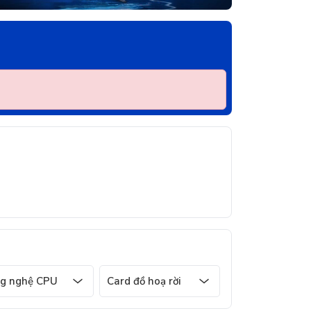
g nghệ CPU
Card đồ hoạ rời