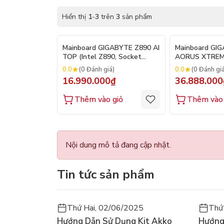
Hiển thị
1
-
3
trên
3
sản phẩm
Mainboard GIGABYTE Z890 AI
Mainboard GI
TOP (Intel Z890, Socket
AORUS XTREM
1851, E-ATX, 4 khe RAM
(Intel Z890, So
0.0
0.0
(0 Đánh giá)
(0 Đánh gi
DDR5)
ATX, 4 khe RA
16.990.000₫
36.888.000
Thêm vào giỏ
Thêm vào 
Nội dung mô tả đang cập nhật.
Tin tức sản phẩm
Thứ Hai, 02/06/2025
Thứ
Hướng Dẫn Sử Dụng Kit Akko
Hướng