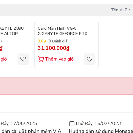
Tên A-Z
GABYTE Z890
Card Màn Hình VGA
E AI TOP
GIGABYTE GEFORCE RTX
cket 1851, E-
5070 Ti GAMING OC 16G
0.0
á)
(0 Đánh giá)
M DDR5)
₫
31.100.000₫
giỏ
Thêm vào giỏ
 Bảy, 17/05/2025
Thứ Bảy, 15/07/2023
 dẫn cài đặt phần mềm VIA
Hướng dẫn sử dụng Monsg