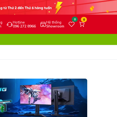
0
0
ng
Hotline
Hệ thống
h
096 272 8966
Showroom