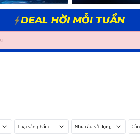
DEAL HỜI MỖI TUẦN
au
Loại sản phẩm
Nhu cầu sử dụng
Côn