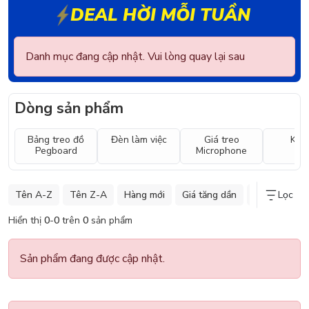
DEAL HỜI MỖI TUẦN
Danh mục đang cập nhật. Vui lòng quay lại sau
Dòng sản phẩm
Bảng treo đồ
Đèn làm việc
Giá treo
Kê t
Pegboard
Microphone
Tên A-Z
Tên Z-A
Hàng mới
Giá tăng dần
Giá giảm dần
Lọc
Hiển thị
0
-
0
trên
0
sản phẩm
Sản phẩm đang được cập nhật.