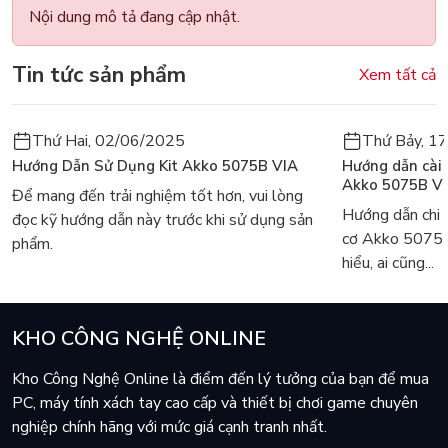
Nội dung mô tả đang cập nhật.
Tin tức sản phẩm
Xem tất cả
Thứ Hai, 02/06/2025
Thứ Bảy, 1
Hướng Dẫn Sử Dụng Kit Akko 5075B VIA
Hướng dẫn cài
Akko 5075B V
Để mang đến trải nghiệm tốt hơn, vui lòng
Hướng dẫn chi 
đọc kỹ hướng dẫn này trước khi sử dụng sản
cơ Akko 5075
phẩm.
hiểu, ai cũng...
KHO CÔNG NGHỆ ONLINE
Kho Công Nghệ Online là điểm đến lý tưởng của bạn để mua
PC, máy tính xách tay cao cấp và thiết bị chơi game chuyên
nghiệp chính hãng với mức giá cạnh tranh nhất.