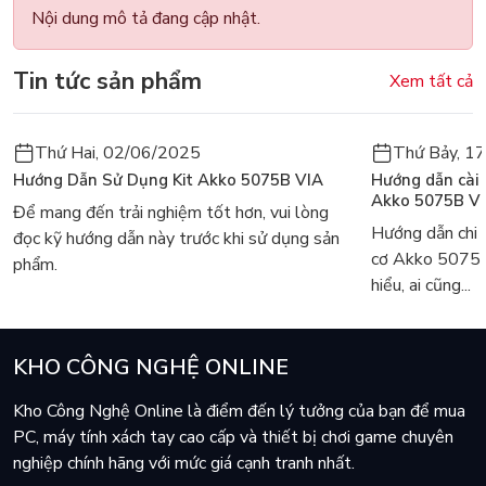
Nội dung mô tả đang cập nhật.
Tin tức sản phẩm
Xem tất cả
Thứ Hai, 02/06/2025
Thứ Bảy, 1
Hướng Dẫn Sử Dụng Kit Akko 5075B VIA
Hướng dẫn cài
Akko 5075B V
Để mang đến trải nghiệm tốt hơn, vui lòng
Hướng dẫn chi 
đọc kỹ hướng dẫn này trước khi sử dụng sản
cơ Akko 5075
phẩm.
hiểu, ai cũng...
KHO CÔNG NGHỆ ONLINE
Kho Công Nghệ Online là điểm đến lý tưởng của bạn để mua
PC, máy tính xách tay cao cấp và thiết bị chơi game chuyên
nghiệp chính hãng với mức giá cạnh tranh nhất.