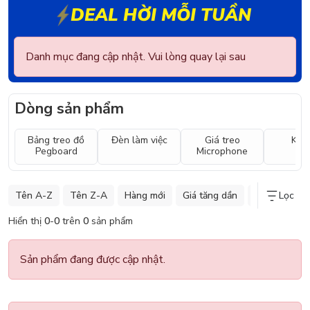
DEAL HỜI MỖI TUẦN
Danh mục đang cập nhật. Vui lòng quay lại sau
Dòng sản phẩm
Bảng treo đồ
Đèn làm việc
Giá treo
Kê t
Pegboard
Microphone
Tên A-Z
Tên Z-A
Hàng mới
Giá tăng dần
Giá giảm dần
Lọc
Hiển thị
0
-
0
trên
0
sản phẩm
Sản phẩm đang được cập nhật.