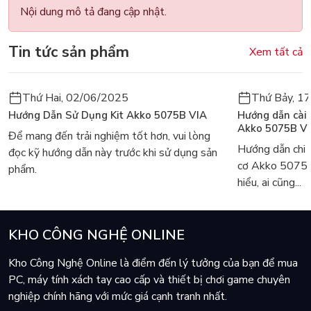
Nội dung mô tả đang cập nhật.
Tin tức sản phẩm
Xem tất cả
Thứ Hai, 02/06/2025
Thứ Bảy, 1
Hướng Dẫn Sử Dụng Kit Akko 5075B VIA
Hướng dẫn cài
Akko 5075B V
Để mang đến trải nghiệm tốt hơn, vui lòng
Hướng dẫn chi 
đọc kỹ hướng dẫn này trước khi sử dụng sản
cơ Akko 5075
phẩm.
hiểu, ai cũng...
KHO CÔNG NGHỆ ONLINE
Kho Công Nghệ Online là điểm đến lý tưởng của bạn để mua
PC, máy tính xách tay cao cấp và thiết bị chơi game chuyên
nghiệp chính hãng với mức giá cạnh tranh nhất.