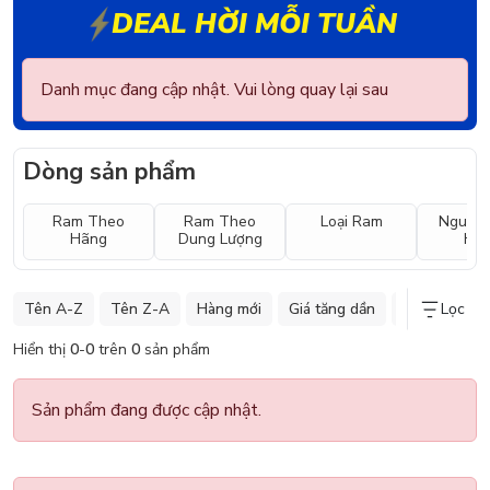
DEAL HỜI MỖI TUẦN
Danh mục đang cập nhật. Vui lòng quay lại sau
Dòng sản phẩm
Ram Theo
Ram Theo
Loại Ram
Nguồn
Hãng
Dung Lượng
Hã
Tên A-Z
Tên Z-A
Hàng mới
Giá tăng dần
Giá giảm dần
Lọc
Hiển thị
0
-
0
trên
0
sản phẩm
Sản phẩm đang được cập nhật.