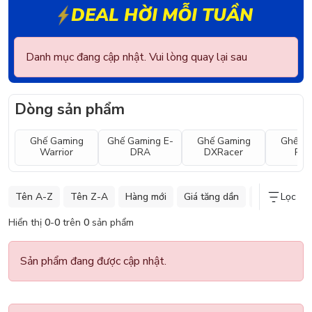
DEAL HỜI MỖI TUẦN
Danh mục đang cập nhật. Vui lòng quay lại sau
Dòng sản phẩm
Ghế Gaming
Ghế Gaming E-
Ghế Gaming
Ghế G
Warrior
DRA
DXRacer
Raz
Tên A-Z
Tên Z-A
Hàng mới
Giá tăng dần
Giá giảm dần
Lọc
Hiển thị
0
-
0
trên
0
sản phẩm
Sản phẩm đang được cập nhật.