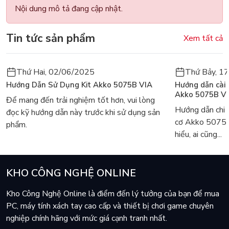
Nội dung mô tả đang cập nhật.
Tin tức sản phẩm
Xem tất cả
Thứ Hai, 02/06/2025
Thứ Bảy, 1
Hướng Dẫn Sử Dụng Kit Akko 5075B VIA
Hướng dẫn cài
Akko 5075B V
Để mang đến trải nghiệm tốt hơn, vui lòng
Hướng dẫn chi 
đọc kỹ hướng dẫn này trước khi sử dụng sản
cơ Akko 5075
phẩm.
hiểu, ai cũng...
KHO CÔNG NGHỆ ONLINE
Kho Công Nghệ Online là điểm đến lý tưởng của bạn để mua
PC, máy tính xách tay cao cấp và thiết bị chơi game chuyên
nghiệp chính hãng với mức giá cạnh tranh nhất.