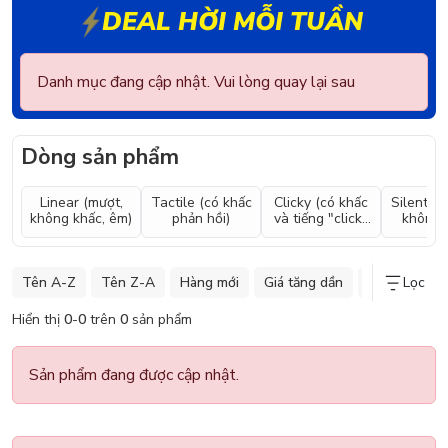
DEAL HỜI MỖI TUẦN
Danh mục đang cập nhật. Vui lòng quay lại sau
Dòng sản phẩm
Linear (mượt,
Tactile (có khấc
Clicky (có khấc
Silent (y
không khấc, êm)
phản hồi)
và tiếng "click"
không t
to)
Tên A-Z
Tên Z-A
Hàng mới
Giá tăng dần
Giá giảm dần
Lọc
Hiển thị
0
-
0
trên
0
sản phẩm
Sản phẩm đang được cập nhật.