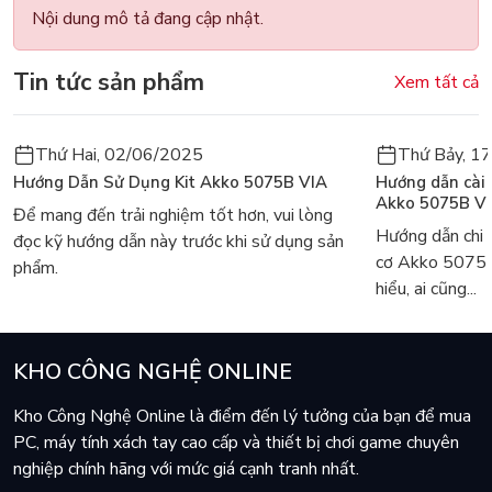
Nội dung mô tả đang cập nhật.
Tin tức sản phẩm
Xem tất cả
Thứ Hai, 02/06/2025
Thứ Bảy, 1
Hướng Dẫn Sử Dụng Kit Akko 5075B VIA
Hướng dẫn cài
Akko 5075B V
Để mang đến trải nghiệm tốt hơn, vui lòng
Hướng dẫn chi 
đọc kỹ hướng dẫn này trước khi sử dụng sản
cơ Akko 5075
phẩm.
hiểu, ai cũng...
KHO CÔNG NGHỆ ONLINE
Kho Công Nghệ Online là điểm đến lý tưởng của bạn để mua
PC, máy tính xách tay cao cấp và thiết bị chơi game chuyên
nghiệp chính hãng với mức giá cạnh tranh nhất.