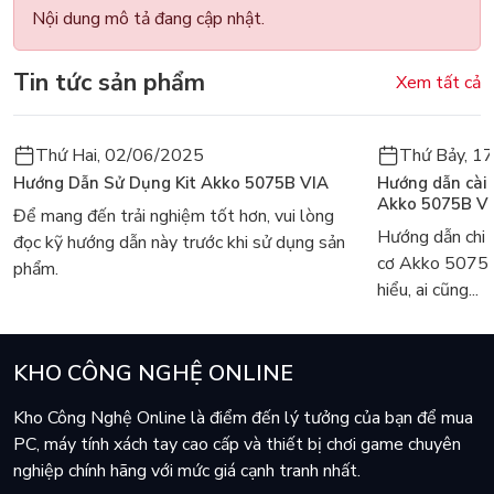
Nội dung mô tả đang cập nhật.
Tin tức sản phẩm
Xem tất cả
Thứ Hai, 02/06/2025
Thứ Bảy, 1
Hướng Dẫn Sử Dụng Kit Akko 5075B VIA
Hướng dẫn cài
Akko 5075B V
Để mang đến trải nghiệm tốt hơn, vui lòng
Hướng dẫn chi 
đọc kỹ hướng dẫn này trước khi sử dụng sản
cơ Akko 5075
phẩm.
hiểu, ai cũng...
KHO CÔNG NGHỆ ONLINE
Kho Công Nghệ Online là điểm đến lý tưởng của bạn để mua
PC, máy tính xách tay cao cấp và thiết bị chơi game chuyên
nghiệp chính hãng với mức giá cạnh tranh nhất.