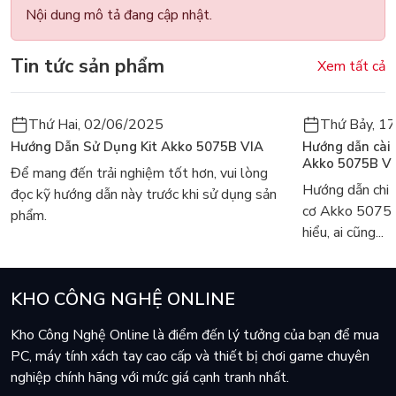
Nội dung mô tả đang cập nhật.
Tin tức sản phẩm
Xem tất cả
Thứ Hai, 02/06/2025
Thứ Bảy, 1
Hướng Dẫn Sử Dụng Kit Akko 5075B VIA
Hướng dẫn cài
Akko 5075B V
Để mang đến trải nghiệm tốt hơn, vui lòng
Hướng dẫn chi 
đọc kỹ hướng dẫn này trước khi sử dụng sản
cơ Akko 5075
phẩm.
hiểu, ai cũng...
KHO CÔNG NGHỆ ONLINE
Kho Công Nghệ Online là điểm đến lý tưởng của bạn để mua
PC, máy tính xách tay cao cấp và thiết bị chơi game chuyên
nghiệp chính hãng với mức giá cạnh tranh nhất.