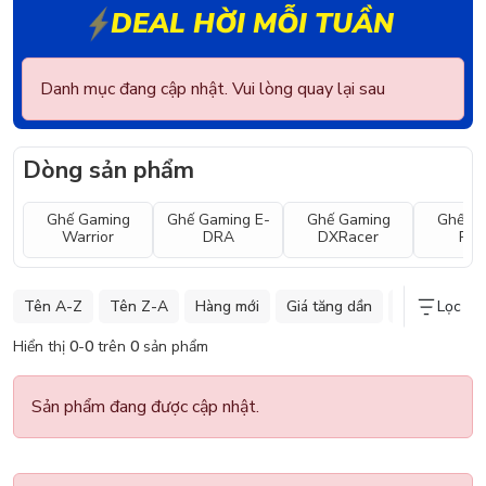
DEAL HỜI MỖI TUẦN
Danh mục đang cập nhật. Vui lòng quay lại sau
Dòng sản phẩm
Ghế Gaming
Ghế Gaming E-
Ghế Gaming
Ghế G
Warrior
DRA
DXRacer
Raz
Tên A-Z
Tên Z-A
Hàng mới
Giá tăng dần
Giá giảm dần
Lọc
Hiển thị
0
-
0
trên
0
sản phẩm
Sản phẩm đang được cập nhật.