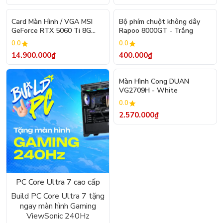
Card Màn Hình / VGA MSI
Bộ phím chuột không dây
GeForce RTX 5060 Ti 8G
Rapoo 8000GT - Trắng
SHADOW 2X OC PLUS
0.0
0.0
14.900.000₫
400.000₫
Màn Hình Cong DUAN
VG2709H - White
0.0
2.570.000₫
PC Core Ultra 7 cao cấp
Build PC Core Ultra 7 tặng
ngay màn hình Gaming
ViewSonic 240Hz