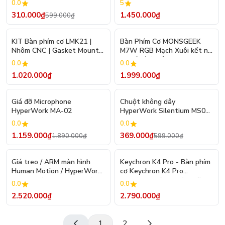
0.0
5
310.000₫
1.450.000₫
599.000₫
KIT Bàn phím cơ LMK21 |
Bàn Phím Cơ MONSGEEK
Nhôm CNC | Gasket Mount |
M7W RGB Mạch Xuôi kết nối
3 Modes | Hotswap | VIA
3 chế độ (Nhôm CNC,
0.0
0.0
Gasket Mount)
1.020.000₫
1.999.000₫
- 39%
- 38%
Giá đỡ Microphone
Chuột không dây
HyperWork MA-02
HyperWork Silentium MS01 /
Silentium Mini MS01M
0.0
0.0
(Switch silent yên tĩnh, kết
1.159.000₫
369.000₫
1.890.000₫
599.000₫
nối 3 Mode)
Giá treo / ARM màn hình
Keychron K4 Pro - Bàn phím
Human Motion / HyperWork
cơ Keychron K4 Pro
T9 Pro II / T9 Pro II RGB / T9
QMK/VIA (Hàng chính hãng)
0.0
0.0
Pro II Dual
2.520.000₫
2.790.000₫
1
2