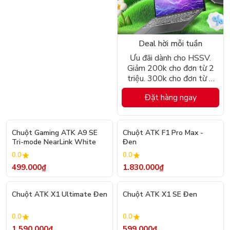
Deal hời mỗi tuần
Ưu đãi dành cho HSSV.
Giảm 200k cho đơn từ 2
triệu. 300k cho đơn từ 4
triệu
Đặt hàng ngay
Chuột Gaming ATK A9 SE
Chuột ATK F1 Pro Max -
Tri-mode NearLink White
Đen
0.0
0.0
499.000₫
1.830.000₫
Chuột ATK X1 Ultimate Đen
Chuột ATK X1 SE Đen
0.0
0.0
1.590.000₫
599.000₫