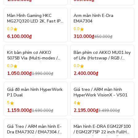
- 31%
Màn Hình Gaming HKC
Arm màn hình E-Dra
MG27Q320 LED 2K, Fast IPS,
EMA7304
320hz, HDR 400
0.0
0.0
6.100.000₫
310.000₫
450.000₫
- 47%
Kit bàn phím cơ AKKO
Bàn phím cơ AKKO MU01 Joy
5075B Via (Multi-modes /
of Life (Hotswap / RGB /
RGB / Hotswap / Gasket
Multi-Modes / Switch V3
0.0
0.0
mount)
Piano Pro) - Hàng Chính
1.050.000₫
2.400.000₫
1.990.000₫
Hãng
- 31%
- 37%
Giá đỡ màn hình HyperWork
Giá treo / ARM màn hình
P1 Dual
HyperWork VisionX - VS01
5
4
1.159.000₫
2.195.000₫
1.690.000₫
3.499.000₫
- 48%
Giá Treo / ARM màn hình E-
Màn hình E-DRA EGM22F100
Dra EMA7302 / EMA7304 /
/ EGM22F75P 22 inch FullHD
EMA7305PD / EMA7306PD
100Hz (Hàng Chính Hãng)