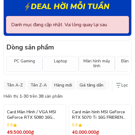
DEAL HỜI MỖI TUẦN
Danh mục đang cập nhật. Vui lòng quay lại sau
Dòng sản phẩm
PC Gaming
Laptop
Màn hình máy
Bàn ph
tính
Tên A-Z
Tên Z-A
Hàng mới
Giá tăng dần
Giá giảm dần
Lọc
Hiển thị
1
-
30
trên
38
sản phẩm
Card Màn Hình / VGA MSI
Card màn hình MSI GeForce
GeForce RTX 5080 16G
RTX 5070 Ti 16G FRIEREN
GAMING TRIO OC WHITE
EDITION OC 16GB GDDR7
0.0
0.0
49.500.000₫
40.000.000₫