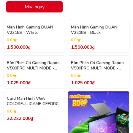
Mua ngay
Màn Hình Gaming DUAN
Màn Hình Gaming DUAN
V2218S - White
V2218S - Black
0.0
0.0
1.500.000₫
1.500.000₫
Bàn Phím Cơ Gaming Rapoo
Bàn Phím Cơ Gaming Rapoo
V500PRO MULTI MODE -
V500PRO MULTI MODE -
Switch Black
Switch Red
0.0
0.0
1.025.000₫
1.025.000₫
Card Màn Hình VGA
COLORFUL iGAME GEFORCE
RTX 5070 ULTRA W OC
0.0
12GB-V
22.222.000₫