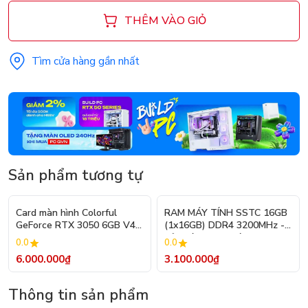
THÊM VÀO GIỎ
Tìm cửa hàng gần nhất
Sản phẩm tương tự
Card màn hình Colorful
RAM MÁY TÍNH SSTC 16GB
GeForce RTX 3050 6GB V4-
(1x16GB) DDR4 3200MHz -
V
Bảo Hành 36 Tháng
0.0
0.0
6.000.000₫
3.100.000₫
Thông tin sản phẩm