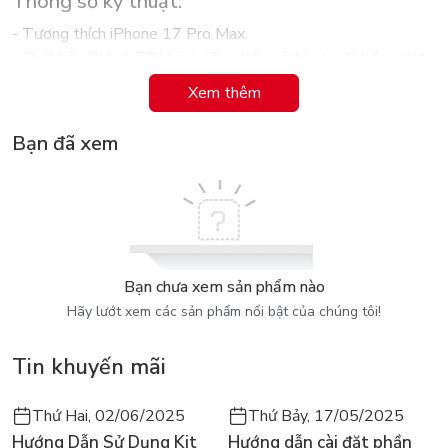
Thông số kỹ thuật:
- Tương thích iPhone 17 Pro Max
- Chất liệu PU và TPU cao cấp – bảo vệ tối ưu, độ bền vượt
trội
Xem thêm
- Plug & Play nhanh chóng – kết nối ổn định
- Đèn nền trắng từng phím – gõ thoải mái, chính xác cả trong
Bạn đã xem
đêm
- Nam châm đa năng – gắn xe hơi & sạc nhanh siêu tiện
- Nhiều phiên bản màu sắc để bạn chọn vibe riêng
Bạn chưa xem sản phẩm nào
Hãy lướt xem các sản phẩm nổi bật của chúng tôi!
Tin khuyến mãi
Thứ Hai, 02/06/2025
Thứ Bảy, 17/05/2025
Hướng Dẫn Sử Dụng Kit
Hướng dẫn cài đặt phần