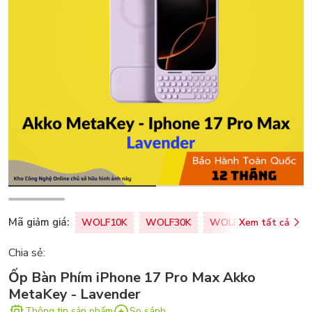
Mã giảm giá:
WOLF10K
WOLF30K
WOLF50K
Xem tất cả
ZALOPA
Chia sẻ:
Ốp Bàn Phím iPhone 17 Pro Max Akko
MetaKey - Lavender
Thông tin sản phẩm
So sánh