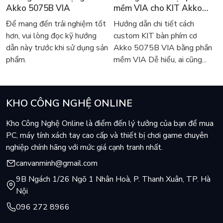
Akko 5075B VIA
mềm VIA cho KIT Akko
5075B VIA
Để mang đến trải nghiệm tốt
Hướng dẫn chi tiết cách
hơn, vui lòng đọc kỹ hướng
custom KIT bàn phím cơ
dẫn này trước khi sử dụng sản
Akko 5075B VIA bằng phần
phẩm.
mềm VIA Dễ hiểu, ai cũng...
KHO CÔNG NGHỆ ONLINE
Kho Công Nghệ Online là điểm đến lý tưởng của bạn để mua
PC, máy tính xách tay cao cấp và thiết bị chơi game chuyên
nghiệp chính hãng với mức giá cạnh tranh nhất.
canvanminh@gmail.com
9B Ngách 1/26 Ngõ 1 Nhân Hoà, P. Thanh Xuân, TP. Hà
Nội
096 272 8966