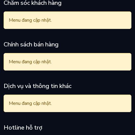
Chăm sóc khách hàng
Menu đang cập nhật.
Chính sách bán hàng
Menu đang cập nhật.
Dịch vụ và thông tin khác
Giúp không gian làm việc
Menu đang cập nhật.
Ngăn nắp, gọn gàng
Đi dây không khó khi có thêm phụ kiện siêu hữu ích hỗ trợ.
Hotline hỗ trợ
Velcro giúp giải quyết vấn đề dây dợ lộn xộn trên mặt đất,