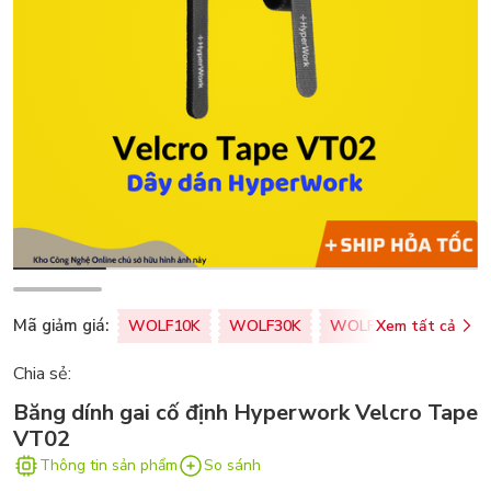
Mã giảm giá:
WOLF10K
WOLF30K
WOLF50K
Xem tất cả
ZALOPA
Chia sẻ:
Băng dính gai cố định Hyperwork Velcro Tape
VT02
Thông tin sản phẩm
So sánh