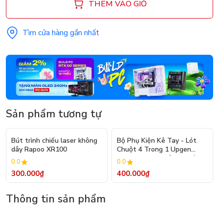
THÊM VÀO GIỎ
Tìm cửa hàng gần nhất
Sản phẩm tương tự
Bút trình chiếu laser không
Bộ Phụ Kiện Kê Tay - Lót
dây Rapoo XR100
Chuột 4 Trong 1 Upgen
ErgoSoft Kit - Nâu Da Bò
0.0
0.0
300.000₫
400.000₫
Thông tin sản phẩm