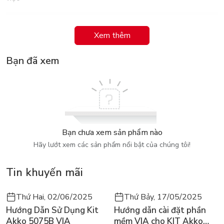
Xem thêm
Bạn đã xem
Bạn chưa xem sản phẩm nào
Hãy lướt xem các sản phẩm nổi bật của chúng tôi!
Thao tác dễ dàng
Tin khuyến mãi
Tái sử dụng linh hoạt
Thứ Hai, 02/06/2025
Thứ Bảy, 17/05/2025
Thao tác móc/dán/gỡ bằng tay dễ dàng, có thể sử dụng liên
Hướng Dẫn Sử Dụng Kit
Hướng dẫn cài đặt phần
tục. Đóng gói nhỏ gọn, có thể đặt trong hộp dụng cụ hoặc tại
Akko 5075B VIA
mềm VIA cho KIT Akko