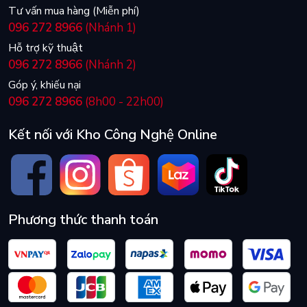
tránh tình trạng ẩm ướt gây hư hỏng; cải thiện tín hiệu; thuận
Tư vấn mua hàng (Miễn phí)
tiện cho tháo dỡ khi cần sử dụng, sửa chữa, vệ sinh; tăng tính
096 272 8966
(Nhánh 1)
thẩm mỹ cho không gian.
Hỗ trợ kỹ thuật
096 272 8966
(Nhánh 2)
Góp ý, khiếu nại
096 272 8966
(8h00 - 22h00)
Kết nối với Kho Công Nghệ Online
Phương thức thanh toán