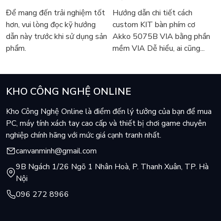
bàn làm việc.
5075B VIA
Để mang đến trải nghiệm tốt
Hướng dẫn chi tiết cách
hơn, vui lòng đọc kỹ hướng
custom KIT bàn phím cơ
dẫn này trước khi sử dụng sản
Akko 5075B VIA bằng phần
phẩm.
mềm VIA Dễ hiểu, ai cũng...
KHO CÔNG NGHỆ ONLINE
Kho Công Nghệ Online là điểm đến lý tưởng của bạn để mua
PC, máy tính xách tay cao cấp và thiết bị chơi game chuyên
nghiệp chính hãng với mức giá cạnh tranh nhất.
canvanminh@gmail.com
9B Ngách 1/26 Ngõ 1 Nhân Hoà, P. Thanh Xuân, TP. Hà
Buộc/giữ cụm dây
Nội
Chiều dài lớn giúp VT02 dễ dàng quấn gọn nhiều dây cùng
096 272 8966
lúc, phù hợp cho các cụm dây nguồn, dây màn hình hoặc khu
vực tập trung nhiều thiết bị. Thiết kế đầu móc treo móc trực
tiếp, tránh thất lạc dây.