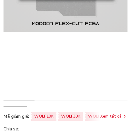
Mã giảm giá:
WOLF10K
WOLF30K
WOLF50K
Xem tất cả
ZALOPA
Chia sẻ: