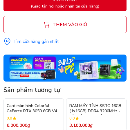
(Giao tận nơi hoặc nhận tại cửa hàng)
THÊM VÀO GIỎ
Tìm cửa hàng gần nhất
Sản phẩm tương tự
Card màn hình Colorful
RAM MÁY TÍNH SSTC 16GB
GeForce RTX 3050 6GB V4-
(1x16GB) DDR4 3200MHz -
V
Bảo Hành 36 Tháng
0.0
0.0
6.000.000₫
3.100.000₫