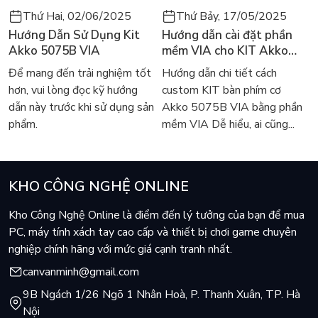
Thứ Hai, 02/06/2025
Thứ Bảy, 17/05/2025
Hướng Dẫn Sử Dụng Kit
Hướng dẫn cài đặt phần
Akko 5075B VIA
mềm VIA cho KIT Akko
5075B VIA
Để mang đến trải nghiệm tốt
Hướng dẫn chi tiết cách
hơn, vui lòng đọc kỹ hướng
custom KIT bàn phím cơ
dẫn này trước khi sử dụng sản
Akko 5075B VIA bằng phần
phẩm.
mềm VIA Dễ hiểu, ai cũng...
KHO CÔNG NGHỆ ONLINE
Kho Công Nghệ Online là điểm đến lý tưởng của bạn để mua
PC, máy tính xách tay cao cấp và thiết bị chơi game chuyên
nghiệp chính hãng với mức giá cạnh tranh nhất.
canvanminh@gmail.com
9B Ngách 1/26 Ngõ 1 Nhân Hoà, P. Thanh Xuân, TP. Hà
Nội