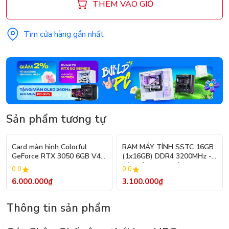
THÊM VÀO GIỎ
Tìm cửa hàng gần nhất
Sản phẩm tương tự
Card màn hình Colorful
RAM MÁY TÍNH SSTC 16GB
GeForce RTX 3050 6GB V4-
(1x16GB) DDR4 3200MHz -
V
Bảo Hành 36 Tháng
0.0
0.0
6.000.000₫
3.100.000₫
Thông tin sản phẩm