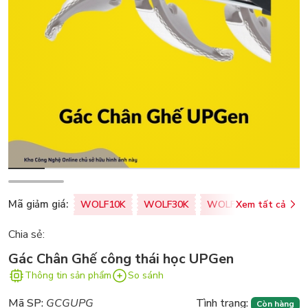
Mã giảm giá:
WOLF10K
WOLF30K
WOLF50K
Xem tất cả
ZALOPA
Chia sẻ:
Gác Chân Ghế công thái học UPGen
Thông tin sản phẩm
So sánh
Mã SP:
GCGUPG
Tình trạng:
Còn hàng