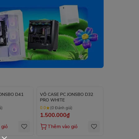
JONSBO D41
VỎ CASE PC JONSBO D32
VỎ CASE PC 
PRO WHITE
PRO BLACK
0.0
0.0
á)
(0 Đánh giá)
(0 Đánh gi
1.500.000₫
1.500.000
 giỏ
Thêm vào giỏ
Thêm vào