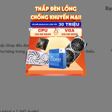
Bạ
c Shop đều được ( qua serial trên sản phẩm)
 hư hỏng trong quá trình vận chuyển, giao sai hoặc thiếu
 in/out x 1 (HD Audio)