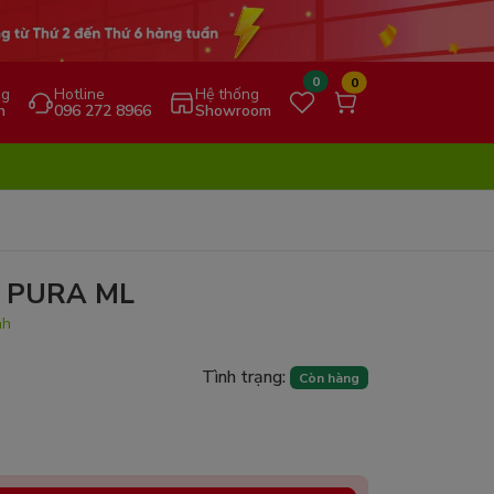
0
0
ng
Hotline
Hệ thống
h
096 272 8966
Showroom
k PURA ML
nh
Tình trạng:
Còn hàng