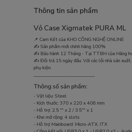
Thông tin sản phẩm
Vỏ Case Xigmatek PURA ML
📌 Cam Kết của KHO CÔNG NGHỆ ONLINE
✍️ Sản phẩm mới chính hãng 100%
✍️ Bảo hành 12 Tháng - Tại TTBH của Hãng hoặ
✍️ Đổi trả 15 ngày đầu: Với các lỗi nhà sản xuất,
phụ kiện.
__________________________
Thông số sản phẩm:
- Vật liệu: Steel
- Kích thước: 370 x 220 x 408 mm
- Hỗ trợ: 2.5 "" x 2 / 3.5"" x 1
- Khe mở rộng: 4 slots
- Hỗ trợ Mainboard: Micro-ATX, ITX
- Cổng kết nối: USB3.0 x 1 - USB2.0 x2 - Audio