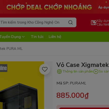
Xây dự
Cấu hìn
Tuyển Dụng
Tin tức
Liên hệ
atek PURA ML
Vỏ Case Xigmate
Thông tin sản phẩm
So sá
Mã SP:
PURAML
885.000₫