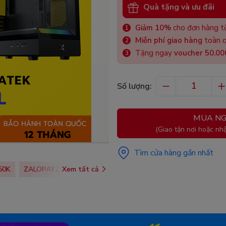
Quà tặng và ưu đãi
Giảm 10%
cho đơn hàng từ
Miễn phí giao hàng
toàn q
Tặng ngay
voucher 50.0
Số lượng:
MUA NG
(Giao tận nơi hoặc nhậ
Tìm cửa hàng gần nhất
50K
ZALOPAY25K
Xem tất cả
SHOPEEPAY026