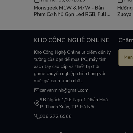
Monsgeek M1W & M7W - Bàn
Hướng 
Phím Cơ Nhỏ Gọn Led RGB, Full
Zuoya
Nhôm Có 3 Mode
KHO CÔNG NGHỆ ONLINE
Chăm
Kho Công Nghệ Online là điểm đến lý
Menu
tưởng của bạn để mua PC, máy tính
xách tay cao cấp và thiết bị chơi
game chuyên nghiệp chính hãng với
mức giá cạnh tranh nhất.
canvanminh@gmail.com
9B Ngách 1/26 Ngõ 1 Nhân Hoà,
P. Thanh Xuân, TP. Hà Nội
096 272 8966