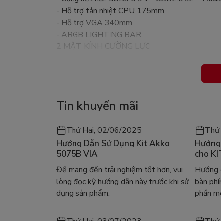
- Hỗ trợ tản nhiệt CPU 175mm
- Hỗ trợ VGA 340mm
- ARGB LIGHTING BAR
2 MẶT KÍNH CƯỜNG LỰC
FAN HỆ THỐNG
- Nóc: 120mm x 2 (tuỳ chọn)
- Sau: 120mm fan x 1 (tùy chọn)
Tin khuyến mãi
Thứ Hai, 02/06/2025
Thứ 
Hướng Dẫn Sử Dụng Kit Akko
Hướng 
5075B VIA
cho KI
Để mang đến trải nghiệm tốt hơn, vui
Hướng d
lòng đọc kỹ hướng dẫn này trước khi sử
bàn ph
dụng sản phẩm.
phần mề
Thứ Hai, 03/07/2023
Thứ 