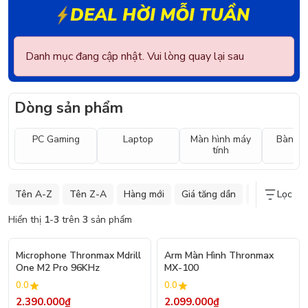
DEAL HỜI MỖI TUẦN
Danh mục đang cập nhật. Vui lòng quay lại sau
Dòng sản phẩm
PC Gaming
Laptop
Màn hình máy
Bàn ph
tính
Tên A-Z
Tên Z-A
Hàng mới
Giá tăng dần
Giá giảm dần
Lọc
Hiển thị
1
-
3
trên
3
sản phẩm
Microphone Thronmax Mdrill
Arm Màn Hình Thronmax
One M2 Pro 96KHz
MX-100
0.0
0.0
2.390.000₫
2.099.000₫