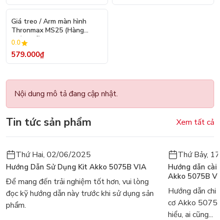
Giá treo / Arm màn hình
Thronmax MS25 (Hàng
Chính Hãng)
0.0
579.000₫
Nội dung mô tả đang cập nhật.
Tin tức sản phẩm
Xem tất cả
Thứ Hai, 02/06/2025
Thứ Bảy, 1
Hướng Dẫn Sử Dụng Kit Akko 5075B VIA
Hướng dẫn cài
Akko 5075B V
Để mang đến trải nghiệm tốt hơn, vui lòng
Hướng dẫn chi 
đọc kỹ hướng dẫn này trước khi sử dụng sản
cơ Akko 5075
phẩm.
hiểu, ai cũng...