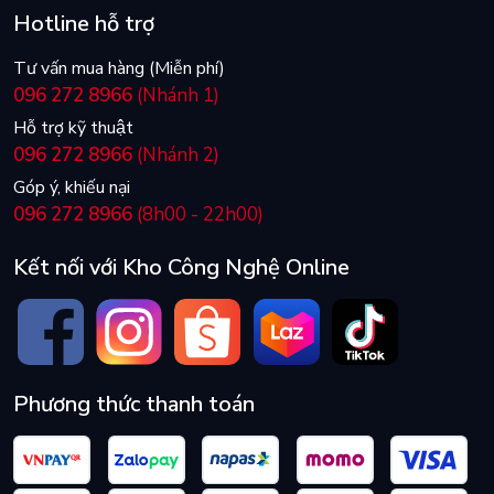
của người dùng chuyên nghiệp như nhà quay phim, vlogger
Hotline hỗ trợ
hoặc game thủ. Bạn có thể lưu trữ hàng giờ video 4K chất
lượng cao mà không lo gián đoạn hoặc mất khung hình. Đây
Tư vấn mua hàng (Miễn phí)
chính là giải pháp tối ưu để tận hưởng chất lượng hình ảnh sắc
096 272 8966
(Nhánh 1)
nét và chân thực.
Hỗ trợ kỹ thuật
096 272 8966
(Nhánh 2)
Góp ý, khiếu nại
096 272 8966
(8h00 - 22h00)
Kết nối với Kho Công Nghệ Online
Phương thức thanh toán
Hiệu năng ứng dụng A2 vượt trội
Được chứng nhận chuẩn
A2
, thẻ nhớ
Lexar BLUE PLUS