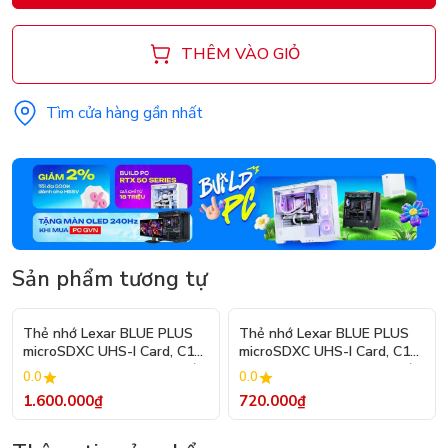
THÊM VÀO GIỎ
Tìm cửa hàng gần nhất
Sản phẩm tương tự
Thẻ nhớ Lexar BLUE PLUS
Thẻ nhớ Lexar BLUE PLUS
microSDXC UHS-I Card, C10,
microSDXC UHS-I Card, C10,
U3, V30, A2, Up to 170MB/s
U3, V30, A2, Up to 100MB/s
0.0
0.0
- 256GB
- 128GB
1.600.000₫
720.000₫