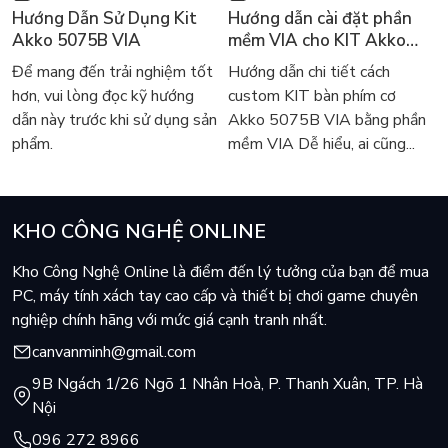
Hướng Dẫn Sử Dụng Kit
Hướng dẫn cài đặt phần
Akko 5075B VIA
mềm VIA cho KIT Akko
5075B VIA
Để mang đến trải nghiệm tốt
Hướng dẫn chi tiết cách
hơn, vui lòng đọc kỹ hướng
custom KIT bàn phím cơ
dẫn này trước khi sử dụng sản
Akko 5075B VIA bằng phần
phẩm.
mềm VIA Dễ hiểu, ai cũng...
KHO CÔNG NGHỆ ONLINE
Tính năng chính của Thẻ Nhớ MicroSD Lexar Blue
Plus
Kho Công Nghệ Online là điểm đến lý tưởng của bạn để mua
Tốc độ đọc cực nhanh lên đến 170MB/s
PC, máy tính xách tay cao cấp và thiết bị chơi game chuyên
nghiệp chính hãng với mức giá cạnh tranh nhất.
Thẻ nhớ Lexar BLUE PLUS microSDXC™ UHS-I
nổi bật với
tốc độ đọc dữ liệu lên đến
170MB/s
, giúp rút ngắn thời gian
canvanminh@gmail.com
truyền tải file, đặc biệt là video và hình ảnh dung lượng lớn.
9B Ngách 1/26 Ngõ 1 Nhân Hoà, P. Thanh Xuân, TP. Hà
Nhờ khả năng này, bạn có thể dễ dàng sao chép dữ liệu hoặc
Nội
chạy trực tiếp từ thẻ mà không lo giật lag. Đây là lựa chọn lý
096 272 8966
tưởng cho những người thường xuyên quay phim, chụp ảnh