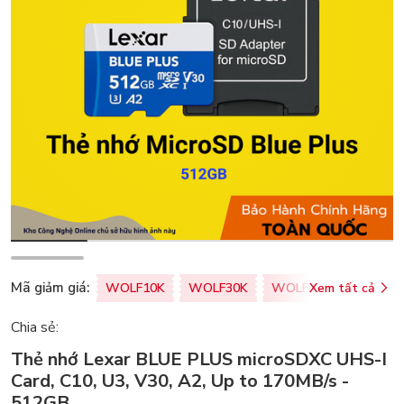
Mã giảm giá:
WOLF10K
WOLF30K
WOLF50K
Xem tất cả
ZALOPA
Chia sẻ:
Thẻ nhớ Lexar BLUE PLUS microSDXC UHS-I
Card, C10, U3, V30, A2, Up to 170MB/s -
512GB