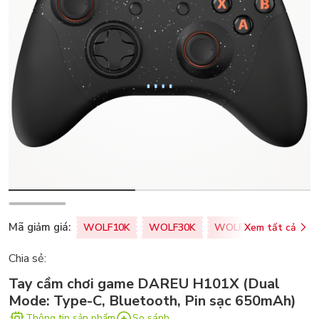
Mã giảm giá:
WOLF10K
WOLF30K
WOLF50K
Xem tất cả
ZALOPA
Chia sẻ:
Tay cầm chơi game DAREU H101X (Dual
Mode: Type-C, Bluetooth, Pin sạc 650mAh)
Thông tin sản phẩm
So sánh