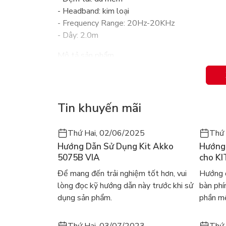
- Headband: kim loại
- Frequency Range: 20Hz-20KHz
- Dây: 2.0m
Mô tả sản phẩm
Tai nghe DareU Gaming có dây EH406 (Black) đố
sống động và chi tiết. Tai nghe đem lại trải ngh
Tin khuyến mãi
Thiết kế màu đen sang trọng, huyền b
Tai nghe DareU Gaming có dây EH406 (Black) kho
Thứ Hai, 02/06/2025
Thứ 
nghe không chỉ là công cụ hỗ trợ chơi game mạnh
Hướng Dẫn Sử Dụng Kit Akko
Hướng 
của tai nghe khá nhẹ chỉ 280g, giúp người dùng 
5075B VIA
cho KI
khó chịu. Điều này giúp người dùng tập trung chơi
Để mang đến trải nghiệm tốt hơn, vui
Hướng d
lòng đọc kỹ hướng dẫn này trước khi sử
bàn ph
dụng sản phẩm.
phần mề
Thứ Hai, 03/07/2023
Thứ 