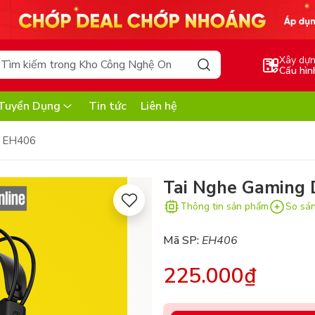
Xây dự
Cấu hìn
Tuyển Dụng
Tin tức
Liên hệ
u EH406
Tai Nghe Gaming
Thông tin sản phẩm
So sá
Mã SP:
EH406
225.000₫