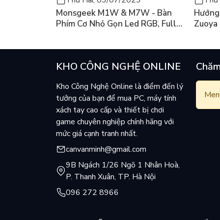
Monsgeek M1W & M7W - Bàn
Hướng 
Phím Cơ Nhỏ Gọn Led RGB, Full
Zuoya
Nhôm Có 3 Mode
KHO CÔNG NGHỆ ONLINE
Chăm
Kho Công Nghệ Online là điểm đến lý
Menu
tưởng của bạn để mua PC, máy tính
xách tay cao cấp và thiết bị chơi
game chuyên nghiệp chính hãng với
mức giá cạnh tranh nhất.
canvanminh@gmail.com
9B Ngách 1/26 Ngõ 1 Nhân Hoà,
P. Thanh Xuân, TP. Hà Nội
096 272 8966