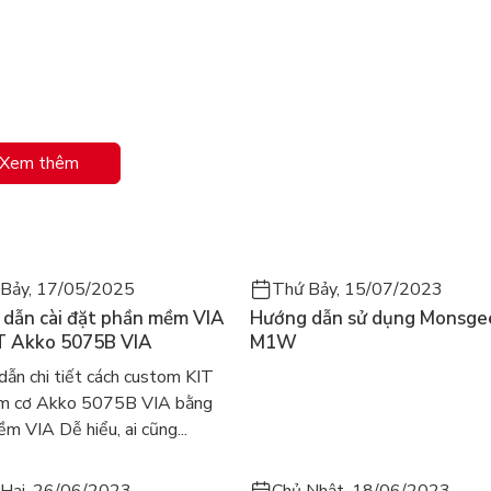
Xem thêm
i tác lý tưởng của bạn, hòa mình vào không gian âm nhạc
iệm âm thanh đỉnh cao khi sử dụng.
í
ác lên mình thiết kế màu đen sang trọng, huyền bí. Tai
Bảy, 17/05/2025
Thứ Bảy, 15/07/2023
 mẽ mà còn là phụ kiện thời trang đẳng cấp. Khối lượng
dẫn cài đặt phần mềm VIA
Hướng dẫn sử dụng Monsge
đeo tai nghe suốt cả ngày dài mà không gây đau mỏi hay
T Akko 5075B VIA
M1W
 trò chơi hiệu quả hơn.
ẫn chi tiết cách custom KIT
ím cơ Akko 5075B VIA bằng
m VIA Dễ hiểu, ai cũng...
Hai, 26/06/2023
Chủ Nhật, 18/06/2023