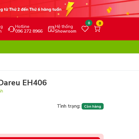
0
0
ng
Hotline
Hệ thống
h
096 272 8966
Showroom
 Dareu EH406
nh
Tình trạng:
Còn hàng