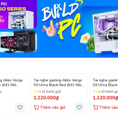
ng Akko Verge
Tai nghe gaming Akko Verge
Tai nghe gami
 (Kết Nối
S9 Ultra Black Red (Kết Nối
S9 Ultra Black
Quad – Mode)
– Mode)
0.0
0.0
á)
(0 Đánh giá)
(0 Đánh gi
1.220.000₫
1.220.000₫
Thêm vào giỏ
Thêm vào