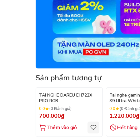
Sản phẩm tương tự
TAI NGHE DAREU EH722X
Tai nghe gami
PRO RGB
S9 Ultra White
Quad – Mode)
0.0
0.0
(0 Đánh giá)
(0 Đánh gi
700.000₫
1.220.000₫
Thêm vào giỏ
Hết hàng