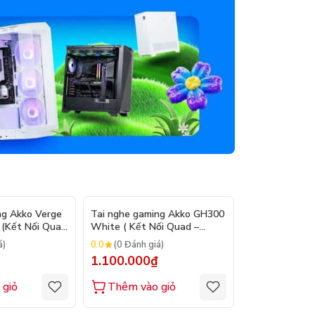
ng Akko Verge
Tai nghe gaming Akko GH300
Tai nghe gam
 (Kết Nối Quad
White ( Kết Nối Quad –
Black ( Kết N
Mode)
0.0
0.0
á)
(0 Đánh giá)
(0 Đánh gi
1.100.000₫
1.100.000
 giỏ
Thêm vào giỏ
Thêm vào