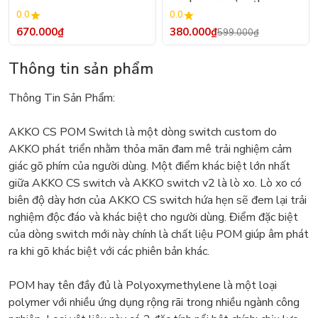
switch)
0.0
0.0
670.000₫
380.000₫
599.000₫
Thông tin sản phẩm
Thông Tin Sản Phẩm:
AKKO CS POM Switch là một dòng switch custom do
AKKO phát triển nhằm thỏa mãn đam mê trải nghiệm cảm
giác gõ phím của người dùng. Một điểm khác biệt lớn nhất
giữa AKKO CS switch và AKKO switch v2 là lò xo. Lò xo có
biên độ dày hơn của AKKO CS switch hứa hẹn sẽ đem lại trải
nghiệm độc đáo và khác biệt cho người dùng. Điểm đặc biệt
của dòng switch mới này chính là chất liệu POM giúp âm phát
ra khi gõ khác biệt với các phiên bản khác.
POM hay tên đầy đủ là Polyoxymethylene là một loại
polymer với nhiều ứng dụng rộng rãi trong nhiều ngành công