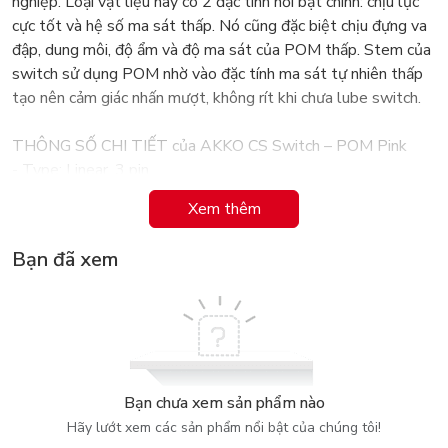
nghiệp. Loại vật liệu này có 2 đặc tính nổi bật chính: chịu lực
cực tốt và hệ số ma sát thấp. Nó cũng đặc biệt chịu đựng va
đập, dung môi, độ ẩm và độ ma sát của POM thấp. Stem của
switch sử dụng POM nhờ vào đặc tính ma sát tự nhiên thấp
tạo nên cảm giác nhấn mượt, không rít khi chưa lube switch.
THÔNG SỐ CHI TIẾT của AKKO CS Switch – POM Pink
- Type: Linear, 3 pin
- Pole Stem Length: 13.3 ± 0.1mm
Xem thêm
- Lò xo: 22mm
- Operating Force: 45 ± 5gf
Bạn đã xem
- End Force: 53 ± 5gf
- Total Travel: 4.0 – 0.5mm
- Pre-Travel: 1.9 ± 0.3mm
- Tactile Position: N/A
- Tactile Force: N/A
Bạn chưa xem sản phẩm nào
THÔNG SỐ CHI TIẾT CỦA AKKO CS SWITCH – POM
Hãy lướt xem các sản phẩm nổi bật của chúng tôi!
SILVER