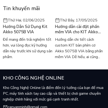
- Type: Linear, 3 pin
Tin khuyến mãi
- Pole Stem Length: 14.1 ± 0.1mm
- Lò xo: 22mm
- Operating Force: 43 ± 5gf
Thứ Hai, 02/06/2025
Thứ Bảy, 17/05/2025
- End Force: 50 ± 5gf
Hướng Dẫn Sử Dụng Kit
Hướng dẫn cài đặt phần
- Total Travel: 3.0 ± 0.3mm
Akko 5075B VIA
mềm VIA cho KIT Akko
- Pre-Travel: 1.0 + 0.6mm
5075B VIA
Để mang đến trải nghiệm tốt
Hướng dẫn chi tiết cách
- Tactile Position: N/A
hơn, vui lòng đọc kỹ hướng
custom KIT bàn phím cơ
dẫn này trước khi sử dụng sản
Akko 5075B VIA bằng phần
THÔNG SỐ CHI TIẾT CỦA AKKO CS SWITCH – POM
phẩm.
mềm VIA Dễ hiểu, ai cũng...
BROWN
- Type: Tactile, 3 pin
- Pole Stem Length: 13.3 ± 0.1mm
KHO CÔNG NGHỆ ONLINE
- Lò xo: 18mm
- Operating Force: 40 ± 5gf
Kho Công Nghệ Online là điểm đến lý tưởng của bạn để mua
- Total Travel: 4.0 – 0.5mm
PC, máy tính xách tay cao cấp và thiết bị chơi game chuyên
- Pre-Travel: 1.9 ± 0.3mm
nghiệp chính hãng với mức giá cạnh tranh nhất.
- Tactile Position: 1.0 ± 0.3mm
- Tactile Force: 50 ± 5gf
canvanminh@gmail.com