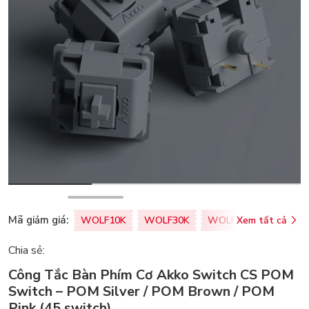
Mã giảm giá:
WOLF10K
WOLF30K
WOLF50K
Xem tất cả
ZALOPA
Chia sẻ:
Công Tắc Bàn Phím Cơ Akko Switch CS POM
Switch – POM Silver / POM Brown / POM
Pink (45 switch)