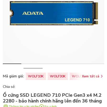
Mã giảm giá:
WOLF10K
WOLF30K
WOLF50K
Xem tất cả
ZALOPA
Chia sẻ:
Ổ cứng SSD LEGEND 710 PCIe Gen3 x4 M.2
2280 - bảo hành chính hãng lên đến 36 tháng
Thông tin sản phẩm
So sánh