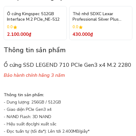
Ổ cứng Kingspec 512GB
Thẻ nhớ SDXC Lexar
Interface M.2 PCIe_NE-512
Professional Silver Plus
UHS-I U3 64GB 255MB/s
0.0
0.0
LSDSIPL064G-BNNNG
2.100.000₫
430.000₫
Thông tin sản phẩm
Ổ cứng SSD LEGEND 710 PCIe Gen3 x4 M.2 2280
Bảo hành chính hãng 3 năm
Thông tin sản phẩm:
- Dung lượng: 256GB / 512GB
- Giao diện PCIe Gen3 x4
- NAND Flash: 3D NAND
- Hiệu suất đọc/ghi xuất sắc
- Đọc tuần tự (tối đa*): Lên tới 2.400MB/giây*