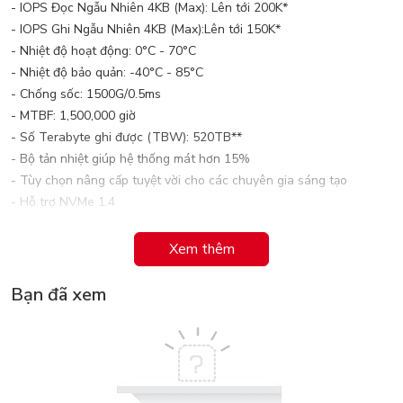
- IOPS Đọc Ngẫu Nhiên 4KB (Max): Lên tới 200K*
- IOPS Ghi Ngẫu Nhiên 4KB (Max):Lên tới 150K*
- Nhiệt độ hoạt động: 0°C - 70°C
- Nhiệt độ bảo quản: -40°C - 85°C
- Chống sốc: 1500G/0.5ms
- MTBF: 1,500,000 giờ
- Số Terabyte ghi được (TBW): 520TB**
- Bộ tản nhiệt giúp hệ thống mát hơn 15%
- Tùy chọn nâng cấp tuyệt vời cho các chuyên gia sáng tạo
- Hỗ trợ NVMe 1.4
- Công nghệ mã hóa LDPC & AES 256-bit
- Hỗ trợ Bộ Nhớ Đệm Chủ (HMB)
Xem thêm
🔴 Lưu ý:
* Hiệu suất có thể khác nhau tùy vào dung lượng ổ SSD, phần
Bạn đã xem
cứng và phần mềm máy chủ, hệ điều hành và các tùy biến hệ thống
khác.
** Giá trị ghi trên đây là giá trị terabyte tối thiểu đạt được.