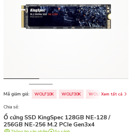
Mã giảm giá:
WOLF10K
WOLF30K
WOLF50K
Xem tất cả
ZALOPA
Chia sẻ:
Ổ cứng SSD KingSpec 128GB NE-128 /
256GB NE-256 M.2 PCIe Gen3x4
Thông tin sản phẩm
So sánh