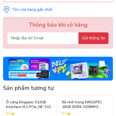
Tìm cửa hàng gần nhất
Thông báo khi có hàng
Gửi thông tin
Sản phẩm tương tự
Ổ cứng Kingspec 512GB
Bộ nhớ trong KINGSPEC
Interface M.2 PCIe_NE-512
16GB DDR4 3200MHZ
KDS3200D4M13616G
0.0
0.0