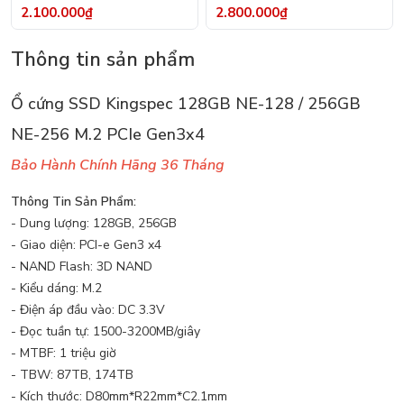
Heatsink
2.100.000₫
2.800.000₫
Thông tin sản phẩm
Ổ cứng SSD Kingspec 128GB NE-128 / 256GB
NE-256 M.2 PCIe Gen3x4
Bảo Hành Chính Hãng 36 Tháng
Thông Tin Sản Phẩm:
- Dung lượng: 128GB, 256GB
- Giao diện: PCI-e Gen3 x4
- NAND Flash: 3D NAND
- Kiểu dáng: M.2
- Điện áp đầu vào: DC 3.3V
- Đọc tuần tự: 1500-3200MB/giây
- MTBF: 1 triệu giờ
- TBW: 87TB, 174TB
- Kích thước: D80mm*R22mm*C2.1mm