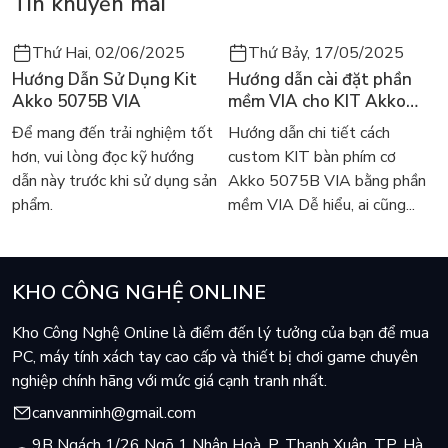
Tin khuyến mãi
Thứ Hai, 02/06/2025
Thứ Bảy, 17/05/2025
Hướng Dẫn Sử Dụng Kit
Hướng dẫn cài đặt phần
Akko 5075B VIA
mềm VIA cho KIT Akko
5075B VIA
Để mang đến trải nghiệm tốt
Hướng dẫn chi tiết cách
hơn, vui lòng đọc kỹ hướng
custom KIT bàn phím cơ
dẫn này trước khi sử dụng sản
Akko 5075B VIA bằng phần
phẩm.
mềm VIA Dễ hiểu, ai cũng...
KHO CÔNG NGHỆ ONLINE
Kho Công Nghệ Online là điểm đến lý tưởng của bạn để mua
PC, máy tính xách tay cao cấp và thiết bị chơi game chuyên
nghiệp chính hãng với mức giá cạnh tranh nhất.
canvanminh@gmail.com
9B Ngách 1/26 Ngõ 1 Nhân Hoà, P. Thanh Xuân, TP. Hà