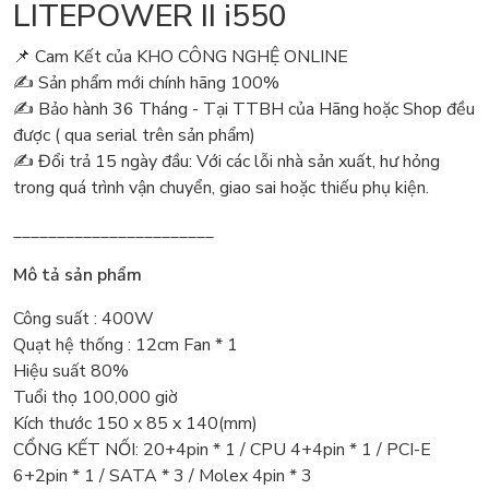
LITEPOWER II i550
📌 Cam Kết của KHO CÔNG NGHỆ ONLINE
✍️ Sản phẩm mới chính hãng 100%
✍️ Bảo hành 36 Tháng - Tại TTBH của Hãng hoặc Shop đều
được ( qua serial trên sản phẩm)
✍️ Đổi trả 15 ngày đầu: Với các lỗi nhà sản xuất, hư hỏng
trong quá trình vận chuyển, giao sai hoặc thiếu phụ kiện.
_______________________
Mô tả sản phẩm
Công suất : 400W
Quạt hệ thống : 12cm Fan * 1
Hiệu suất 80%
Tuổi thọ 100,000 giờ
Kích thước 150 x 85 x 140(mm)
CỔNG KẾT NỐI: 20+4pin * 1 / CPU 4+4pin * 1 / PCI-E
6+2pin * 1 / SATA * 3 / Molex 4pin * 3