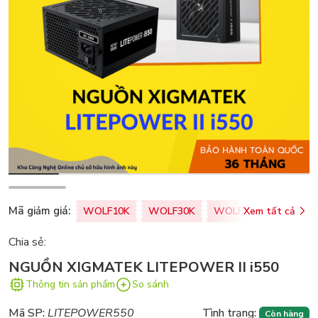
Mã giảm giá:
WOLF10K
WOLF30K
WOLF50K
Xem tất cả
ZALOPA
Chia sẻ:
NGUỒN XIGMATEK LITEPOWER II i550
Thông tin sản phẩm
So sánh
Mã SP:
LITEPOWER550
Tình trạng:
Còn hàng