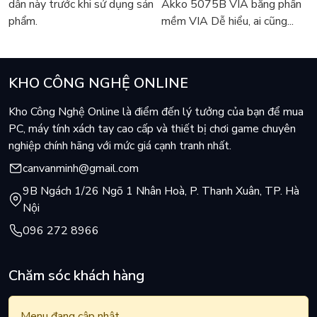
dẫn này trước khi sử dụng sản
Akko 5075B VIA bằng phần
phẩm.
mềm VIA Dễ hiểu, ai cũng...
KHO CÔNG NGHỆ ONLINE
Kho Công Nghệ Online là điểm đến lý tưởng của bạn để mua
PC, máy tính xách tay cao cấp và thiết bị chơi game chuyên
nghiệp chính hãng với mức giá cạnh tranh nhất.
canvanminh@gmail.com
9B Ngách 1/26 Ngõ 1 Nhân Hoà, P. Thanh Xuân, TP. Hà
Nội
096 272 8966
Chăm sóc khách hàng
Menu đang cập nhật.