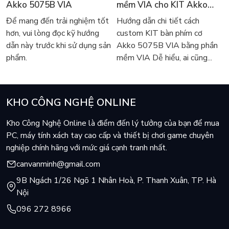
Akko 5075B VIA
mềm VIA cho KIT Akko
5075B VIA
Để mang đến trải nghiệm tốt
Hướng dẫn chi tiết cách
hơn, vui lòng đọc kỹ hướng
custom KIT bàn phím cơ
dẫn này trước khi sử dụng sản
Akko 5075B VIA bằng phần
phẩm.
mềm VIA Dễ hiểu, ai cũng...
KHO CÔNG NGHỆ ONLINE
Kho Công Nghệ Online là điểm đến lý tưởng của bạn để mua
PC, máy tính xách tay cao cấp và thiết bị chơi game chuyên
Phản Ứng Tức Thời
nghiệp chính hãng với mức giá cạnh tranh nhất.
Màn hình ViewSonic VX2468-PC-MHD cho trải nghiệm chơi game
canvanminh@gmail.com
tốt hơn với thời gian phản hồi nhanh 1ms (MPRT). Phản ứng
nhanh hơn và chơi game chính xác.
9B Ngách 1/26 Ngõ 1 Nhân Hoà, P. Thanh Xuân, TP. Hà
Nội
1ms MPRT
096 272 8966