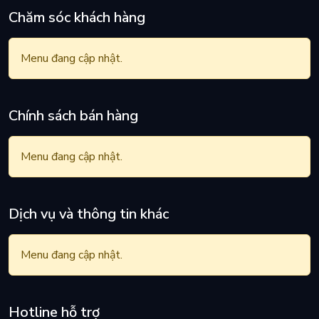
Chăm sóc khách hàng
Menu đang cập nhật.
Chính sách bán hàng
Menu đang cập nhật.
Dịch vụ và thông tin khác
Thiết Kế Màn Hình Cong
Với độ cong màn hình 1500R, màn hình ViewSonic VX2468-PC-
Menu đang cập nhật.
MHD cho trải nghiệp góc nhìn nhập vai chân thật, để bạn tận hưởng
tầm nhìn toàn cảnh rộng lớn, rõ nét và rực rỡ dù đang làm việc hay
vui chơi.
Hotline hỗ trợ