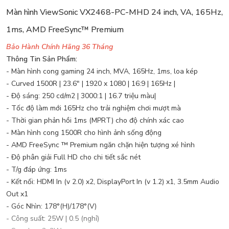
Màn hình ViewSonic VX2468-PC-MHD 24 inch, VA, 165Hz,
1ms, AMD FreeSync™ Premium
Bảo Hành Chính Hãng 36 Tháng
Thông Tin Sản Phẩm:
- Màn hình cong gaming 24 inch, MVA, 165Hz, 1ms, loa kép
- Curved 1500R | 23.6" | 1920 x 1080 | 16:9 | 165Hz |
- Độ sáng: 250 cd/m2 | 3000:1 | 16.7 triệu màu|
- Tốc độ làm mới 165Hz cho trải nghiệm chơi mượt mà
- Thời gian phản hồi 1ms (MPRT) cho độ chính xác cao
- Màn hình cong 1500R cho hình ảnh sống động
- AMD FreeSync ™ Premium ngăn chặn hiện tượng xé hình
- Độ phân giải Full HD cho chi tiết sắc nét
- T/g đáp ứng: 1ms
- Kết nối: HDMI In (v 2.0) x2, DisplayPort In (v 1.2) x1, 3.5mm Audio
Out x1
- Góc Nhìn: 178°(H)/178°(V)
- Công suất: 25W | 0.5 (nghỉ)