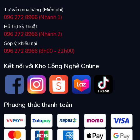
1500R
Tư vấn mua hàng (Miễn phí)
096 272 8966
(Nhánh 1)
Hỗ trợ kỹ thuật
096 272 8966
(Nhánh 2)
Góp ý, khiếu nại
096 272 8966
(8h00 - 22h00)
Kết nối với Kho Công Nghệ Online
Giảm Hiện Tượng Xé Hình
AMD FreeSync ™ Premium cho phép chơi game mượt mà bằng
Phương thức thanh toán
cách đồng bộ hóa đầu ra GPU và màn hình của bạn, cho phép các
trò chơi trở nên nhập vai hơn và mang lại cho bạn lợi thế so với đối
thủ.
AMD FreeSync™ Premium