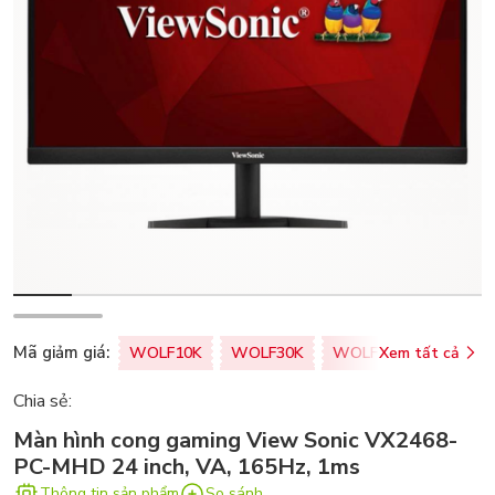
Mã giảm giá:
WOLF10K
WOLF30K
WOLF50K
Xem tất cả
ZALOPA
Chia sẻ:
Màn hình cong gaming View Sonic VX2468-
PC-MHD 24 inch, VA, 165Hz, 1ms
Thông tin sản phẩm
So sánh