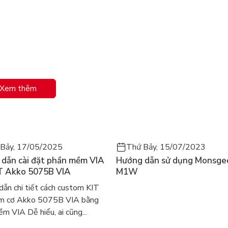
Xem thêm
 lọc ánh sáng xanh
c nhìn rộng
Bảy, 17/05/2025
Thứ Bảy, 15/07/2023
quán với độ chính xác đáng kinh ngạc bất kể góc nhìn nào. Màn hì
dẫn cài đặt phần mềm VIA
Hướng dẫn sử dụng Monsge
T Akko 5075B VIA
M1W
erClear® IPS
ẫn chi tiết cách custom KIT
ím cơ Akko 5075B VIA bằng
m VIA Dễ hiểu, ai cũng...