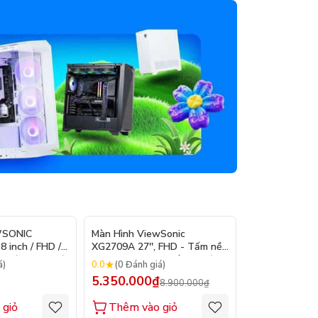
- 40%
WSONIC
Màn Hình ViewSonic
Màn Hình Vie
 inch / FHD /
XG2709A 27'', FHD - Tấm nền
XG2409A 24'',
ms / 400 nits /
IPS, 240Hz, 1ms (Hàng Chính
IPS, 240Hz, 1
0.0
0.0
á)
(0 Đánh giá)
(0 Đánh gi
Hãng)
Hãng)
5.350.000₫
4.400.000
8.900.000₫
 giỏ
Thêm vào giỏ
Thêm vào