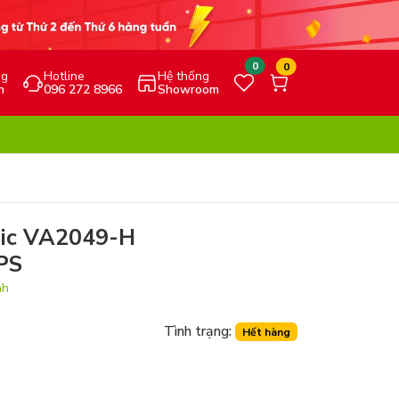
0
0
ng
Hotline
Hệ thống
h
096 272 8966
Showroom
nic VA2049-H
IPS
nh
Tình trạng:
Hết hàng