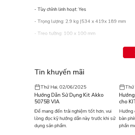
- Tùy chỉnh linh hoạt: Yes
- Trọng lượng: 2.9 kg |534 x 419x 189 mm
- Treo tường: 100 x 100 mm
- Phụ kiện: cable HDMI |AC/DC Adapter
- Công nghệ bảo vệ mắt: Chống nhấp nháy và bộ
- Công nghệ ViewMode độc quyền
Tin khuyến mãi
Gó
Thứ Hai, 02/06/2025
Thứ 
Tận hưởng màu sắc phong phú, sống động và nhất 
Hướng Dẫn Sử Dụng Kit Akko
Hướng 
5075B VIA
cho KI
Sup
Để mang đến trải nghiệm tốt hơn, vui
Hướng d
lòng đọc kỹ hướng dẫn này trước khi sử
bàn ph
dụng sản phẩm.
phần mề