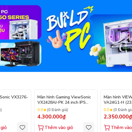
Sonic VX3276-
Màn hình Gaming ViewSonic
Màn hình VIE
VX2428AJ-PK 24 inch IPS
VA24G1-H (23.8
240Hz Gsync
IPS / 144Hz / 1
0.0
0.0
á)
(0 Đánh giá)
(0 Đánh gi
HDMI)
4.300.000₫
2.350.000₫
giỏ
Thêm vào giỏ
Thêm vào