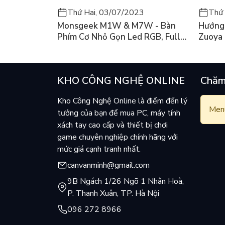
Thứ Hai, 03/07/2023
Thứ 
Monsgeek M1W & M7W - Bàn
Hướng 
Phím Cơ Nhỏ Gọn Led RGB, Full
Zuoya
Nhôm Có 3 Mode
KHO CÔNG NGHỆ ONLINE
Chăm
Kho Công Nghệ Online là điểm đến lý
Menu
tưởng của bạn để mua PC, máy tính
xách tay cao cấp và thiết bị chơi
game chuyên nghiệp chính hãng với
mức giá cạnh tranh nhất.
canvanminh@gmail.com
9B Ngách 1/26 Ngõ 1 Nhân Hoà,
P. Thanh Xuân, TP. Hà Nội
096 272 8966
Ful