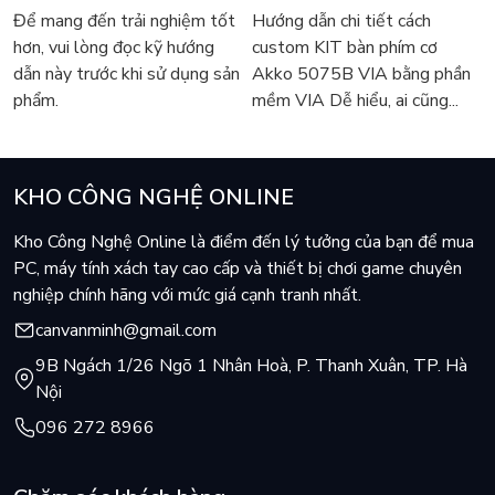
5075B VIA
Để mang đến trải nghiệm tốt
Hướng dẫn chi tiết cách
hơn, vui lòng đọc kỹ hướng
custom KIT bàn phím cơ
dẫn này trước khi sử dụng sản
Akko 5075B VIA bằng phần
phẩm.
mềm VIA Dễ hiểu, ai cũng...
KHO CÔNG NGHỆ ONLINE
Kho Công Nghệ Online là điểm đến lý tưởng của bạn để mua
PC, máy tính xách tay cao cấp và thiết bị chơi game chuyên
nghiệp chính hãng với mức giá cạnh tranh nhất.
canvanminh@gmail.com
9B Ngách 1/26 Ngõ 1 Nhân Hoà, P. Thanh Xuân, TP. Hà
Nội
096 272 8966