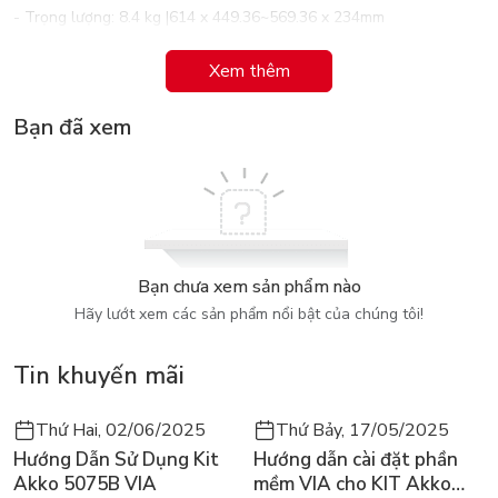
- Trọng lượng: 8.4 kg |614 x 449.36~569.36 x 234mm
- Treo tường: 100 x 100 mm
Xem thêm
- Phụ kiện: 3-pin Plug (IEC C13 / CEE22) x1, DisplayPort Cable
(v1.4; Male-Male) x1, USB A/B Cable (v3.2; Male-Male) x1, USB
Bạn đã xem
Type-C Cable (Male-Male) x1, Quick Start Guide x1, Hood x1,
ColorPro Wheel x1
- Công nghệ bảo vệ mắt: Chống nhấp nháy và bộ lọc ánh sáng
xanh Công nghệ ViewMode độc quyền"
Bạn chưa xem sản phẩm nào
Hãy lướt xem các sản phẩm nổi bật của chúng tôi!
Tin khuyến mãi
Thứ Hai, 02/06/2025
Thứ Bảy, 17/05/2025
Hướng Dẫn Sử Dụng Kit
Hướng dẫn cài đặt phần
Akko 5075B VIA
mềm VIA cho KIT Akko