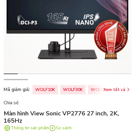
Mã giảm giá:
WOLF10K
WOLF30K
WOLF50K
Xem tất cả
ZALOPA
Chia sẻ:
Màn hình View Sonic VP2776 27 inch, 2K,
165Hz
Thông tin sản phẩm
So sánh