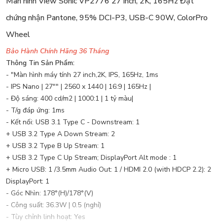
Màn hình View Sonic VP2776 27 inch, 2K, 165Hz Đạt
chứng nhận Pantone, 95% DCI-P3, USB-C 90W, ColorPro
Wheel
Bảo Hành Chính Hãng 36 Tháng
Thông Tin Sản Phẩm:
- "Màn hình máy tính 27 inch,2K, IPS, 165Hz, 1ms
- IPS Nano | 27"" | 2560 x 1440 | 16:9 | 165Hz |
- Độ sáng: 400 cd/m2 | 1000:1 | 1 tỷ màu|
- T/g đáp ứng: 1ms
- Kết nối: USB 3.1 Type C - Downstream: 1
+ USB 3.2 Type A Down Stream: 2
+ USB 3.2 Type B Up Stream: 1
+ USB 3.2 Type C Up Stream; DisplayPort Alt mode : 1
+ Micro USB: 1 /3.5mm Audio Out: 1 / HDMI 2.0 (with HDCP 2.2): 2
DisplayPort: 1
- Góc Nhìn: 178°(H)/178°(V)
- Công suất: 36.3W | 0.5 (nghỉ)
- Tùy chỉnh linh hoạt: Yes