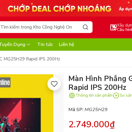
Xây dự
Cấu hìn
Tuyển Dụng
Tin tức
Liên hệ
KC MG25H29 Rapid IPS 200Hz
Màn Hình Phẳng
Rapid IPS 200Hz
Thông tin sản phẩm
So sá
Mã SP:
MG25H29
2.749.000₫