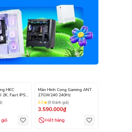
ing HKC
Màn Hình Cong Gaming ANT
Màn hình con
2K, Fast IPS,
27GW240 240Hz
M27G4F 27inc
0
0.0
0.0
á)
(0 Đánh giá)
(0 Đánh gi
3.590.000₫
3.990.000
 giỏ
Hết hàng
Hết hàng