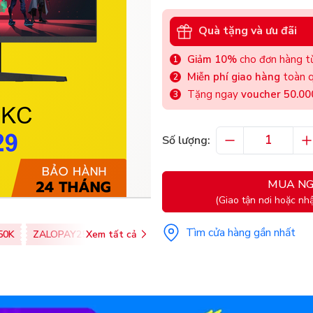
Quà tặng và ưu đãi
Giảm 10%
cho đơn hàng từ
Miễn phí giao hàng
toàn q
Tặng ngay
voucher 50.0
Số lượng:
MUA NG
(Giao tận nơi hoặc nhậ
Tìm cửa hàng gần nhất
50K
ZALOPAY25K
Xem tất cả
SHOPEEPAY026