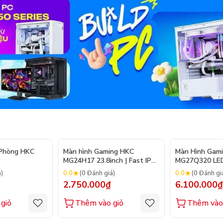
 Phòng HKC
Màn hình Gaming HKC
Màn Hình Gam
MG24H17 23.8inch | Fast IPS
MG27Q320 LED 
| 260Hz
320hz, HDR 40
0.0
0.0
á)
(0 Đánh giá)
(0 Đánh gi
2.750.000₫
6.100.000₫
giỏ
Thêm vào giỏ
Thêm vào