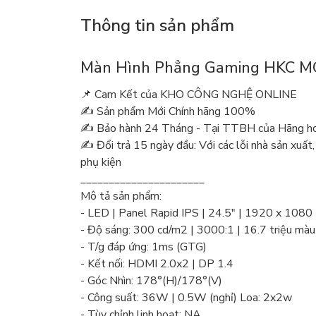
Thông tin sản phẩm
Màn Hình Phẳng Gaming HKC M
📌 Cam Kết của KHO CÔNG NGHỆ ONLINE
✍️ Sản phẩm Mới Chính hãng 100%
✍️ Bảo hành 24 Tháng - Tại TTBH của Hãng hoặ
✍️ Đổi trả 15 ngày đầu: Với các lỗi nhà sản xuất,
phụ kiện
______________________
Mô tả sản phẩm:
- LED | Panel Rapid IPS | 24.5" | 1920 x 108
- Độ sáng: 300 cd/m2 | 3000:1 | 16.7 triệu màu
- T/g đáp ứng: 1ms (GTG)
- Kết nối: HDMI 2.0x2 | DP 1.4
- Góc Nhìn: 178°(H)/178°(V)
- Công suất: 36W | 0.5W (nghỉ) Loa: 2x2w
- Tùy chỉnh linh hoạt: NA