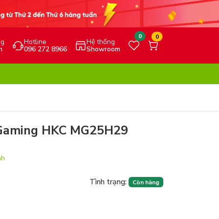
0
0
ng
Hotline
Hệ thống
h
096 272 8966
Showroom
 Gaming HKC MG25H29
nh
Tình trạng:
Còn hàng