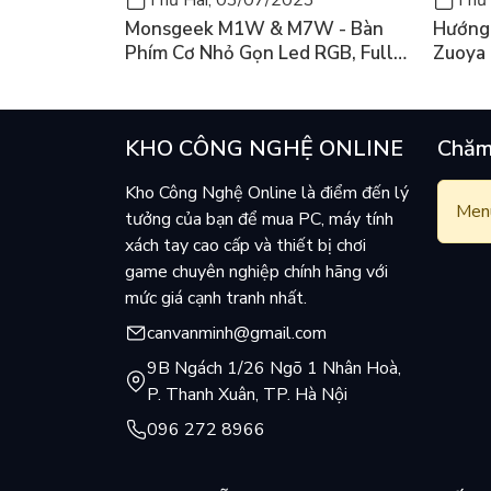
Monsgeek M1W & M7W - Bàn
Hướng 
Phím Cơ Nhỏ Gọn Led RGB, Full
Zuoya
Nhôm Có 3 Mode
KHO CÔNG NGHỆ ONLINE
Chăm
Kho Công Nghệ Online là điểm đến lý
Menu
tưởng của bạn để mua PC, máy tính
xách tay cao cấp và thiết bị chơi
game chuyên nghiệp chính hãng với
mức giá cạnh tranh nhất.
canvanminh@gmail.com
9B Ngách 1/26 Ngõ 1 Nhân Hoà,
P. Thanh Xuân, TP. Hà Nội
096 272 8966