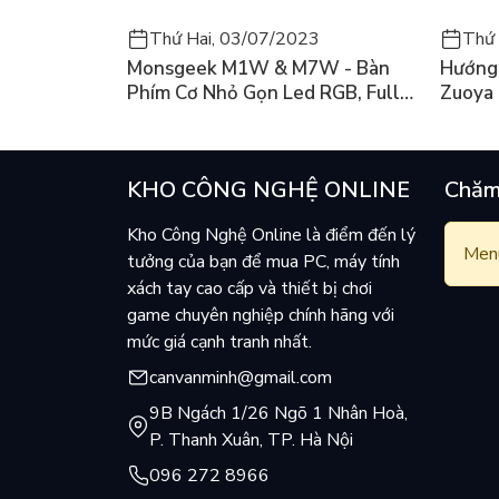
Thứ Hai, 03/07/2023
Thứ 
Monsgeek M1W & M7W - Bàn
Hướng 
Phím Cơ Nhỏ Gọn Led RGB, Full
Zuoya
Nhôm Có 3 Mode
KHO CÔNG NGHỆ ONLINE
Chăm
Kho Công Nghệ Online là điểm đến lý
Menu
tưởng của bạn để mua PC, máy tính
xách tay cao cấp và thiết bị chơi
game chuyên nghiệp chính hãng với
mức giá cạnh tranh nhất.
canvanminh@gmail.com
9B Ngách 1/26 Ngõ 1 Nhân Hoà,
P. Thanh Xuân, TP. Hà Nội
096 272 8966