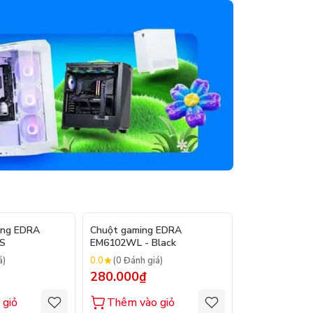
ing EDRA
Chuột gaming EDRA
Bàn phím cơ 
S
EM6102WL - Black
EK368WT
0.0
0.0
á)
(0 Đánh giá)
(0 Đánh gi
280.000₫
649.000₫
 giỏ
Thêm vào giỏ
Thêm vào