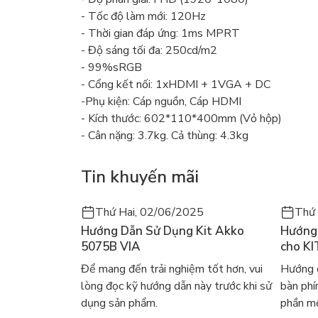
- Tốc độ làm mới: 120Hz
- Thời gian đáp ứng: 1ms MPRT
- Độ sáng tối đa: 250cd/m2
- 99%sRGB
- Cổng kết nối: 1xHDMI + 1VGA + DC
-Phụ kiện: Cáp nguồn, Cáp HDMI
- Kích thước: 602*110*400mm (Vỏ hộp)
- Cân nặng: 3.7kg. Cả thùng: 4.3kg
Tin khuyến mãi
Thứ Hai, 02/06/2025
Thứ 
Hướng Dẫn Sử Dụng Kit Akko
Hướng 
5075B VIA
cho KI
Để mang đến trải nghiệm tốt hơn, vui
Hướng d
lòng đọc kỹ hướng dẫn này trước khi sử
bàn ph
dụng sản phẩm.
phần mề