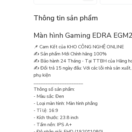
Thông tin sản phẩm
Màn hình Gaming EDRA EGM2
📌 Cam Kết của KHO CÔNG NGHỆ ONLINE
✍️ Sản phẩm Mới Chính hãng 100%
✍️ Bảo hành 24 Tháng - Tại TTBH của Hãng hoặ
✍️ Đổi trả 15 ngày đầu: Với các lỗi nhà sản xuất,
phụ kiện
_____________________
Thông số sản phẩm:
- Màu sắc: Đen
- Loại màn hình: Màn hình phẳng
- Tỉ lệ: 16:9
- Kích thước: 23.8 inch
- Tấm nền: IPS A+
- Độ phân giải: FHD (1920*1080)