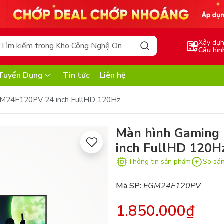
Xây dự
Cấu hìn
Tuyển Dụng
Tin tức
Liên hệ
M24F120PV 24 inch FullHD 120Hz
Màn hình Gamin
inch FullHD 120H
Thông tin sản phẩm
So sá
Mã SP:
EGM24F120PV
1.850.000₫