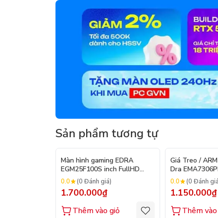
Sản phẩm tương tự
Màn hình gaming EDRA
Giá Treo / ARM
EGM25F100S inch FullHD
Dra EMA7306
100hz
0.0
0.0
(0 Đánh giá)
(0 Đánh gi
1.700.000₫
1.150.000₫
Thêm vào giỏ
Thêm vào 