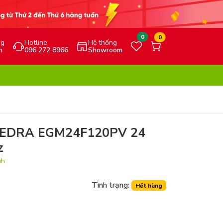
0
0
ng
Hotline
Hệ thống
h
096 272 8966
Showroom
g EDRA EGM24F120PV 24
z
nh
Tình trạng:
Hết hàng