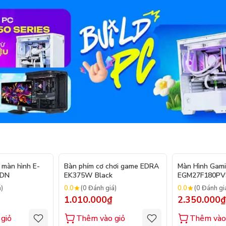
 màn hình E-
Bàn phím cơ chơi game EDRA
Màn Hình Gam
PDN
EK375W Black
EGM27F180PV
0.0
0.0
á)
(0 Đánh giá)
(0 Đánh gi
1.010.000₫
2.350.000₫
giỏ
Thêm vào giỏ
Thêm vào