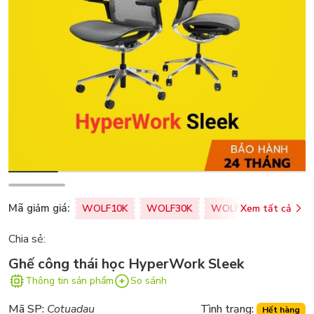
Mã giảm giá:
WOLF10K
WOLF30K
WOLF50K
Xem tất cả
ZALOPA
Chia sẻ:
Ghế công thái học HyperWork Sleek
Thông tin sản phẩm
So sánh
Mã SP:
Cotuadau
Tình trạng:
Hết hàng