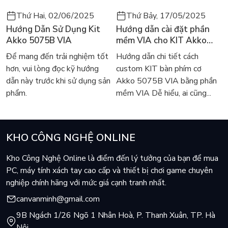
Thứ Hai, 02/06/2025
Thứ Bảy, 17/05/2025
Hướng Dẫn Sử Dụng Kit
Hướng dẫn cài đặt phần
Akko 5075B VIA
mềm VIA cho KIT Akko
5075B VIA
Để mang đến trải nghiệm tốt
Hướng dẫn chi tiết cách
hơn, vui lòng đọc kỹ hướng
custom KIT bàn phím cơ
dẫn này trước khi sử dụng sản
Akko 5075B VIA bằng phần
phẩm.
mềm VIA Dễ hiểu, ai cũng...
KHO CÔNG NGHỆ ONLINE
Kho Công Nghệ Online là điểm đến lý tưởng của bạn để mua
PC, máy tính xách tay cao cấp và thiết bị chơi game chuyên
nghiệp chính hãng với mức giá cạnh tranh nhất.
canvanminh@gmail.com
9B Ngách 1/26 Ngõ 1 Nhân Hoà, P. Thanh Xuân, TP. Hà
Nội