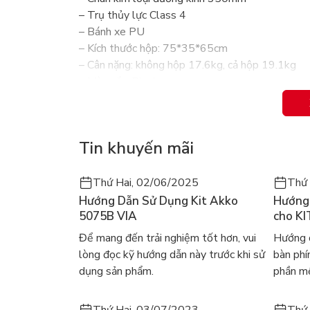
– Trụ thủy lực Class 4
– Bánh xe PU
– Kích thước hộp: 75*35*65cm
– Cân nặng: không hộp 17.6kg, cả hộp 19.1kg
– Màu sắc: Black
– Cân nặng người sử dụng tối đa: 150kg / Cân n
Ghế công thái học E-Dra EEC224 — Tố
Tin khuyến mãi
Thiết kế công thái học hỗ trợ chuẩn tư thế n
Ghế công thái học E-Dra EEC224 là mẫu ghế được
Thứ Hai, 02/06/2025
Thứ 
trong thời gian dài, hỗ trợ tư thế đúng, giảm áp l
Hướng Dẫn Sử Dụng Kit Akko
Hướng 
các vấn đề về xương khớp. Thiết kế hiện đại, bề
5075B VIA
cho KI
làm việc tại nhà hay góc gaming.
Để mang đến trải nghiệm tốt hơn, vui
Hướng d
lòng đọc kỹ hướng dẫn này trước khi sử
bàn ph
dụng sản phẩm.
phần mề
Thứ Hai, 03/07/2023
Thứ 