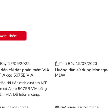
ặng người sử dụng phù hợp: Dưới 80kg
Xem thêm
i ưu tư thế, thoáng mát và bền bỉ
gồi
 thiết kế dành cho người cần ngồi làm việc hoặc học tập
Bảy, 17/05/2025
Thứ Bảy, 15/07/2023
ực lên cột sống, cổ và vai, mang lại sự thoải mái và hạn chế
dẫn cài đặt phần mềm VIA
Hướng dẫn sử dụng Monsge
n bỉ và phù hợp với nhiều không gian như văn phòng, phòng
T Akko 5075B VIA
M1W
ẫn chi tiết cách custom KIT
ím cơ Akko 5075B VIA bằng
m VIA Dễ hiểu, ai cũng...
Hai, 26/06/2023
Chủ Nhật, 18/06/2023