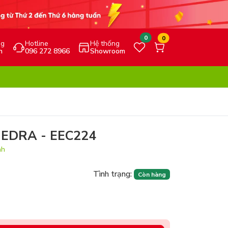
0
0
ng
Hotline
Hệ thống
h
096 272 8966
Showroom
c EDRA - EEC224
nh
Tình trạng:
Còn hàng