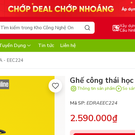
Xây dự
Cấu hìn
Tuyển Dụng
Tin tức
Liên hệ
RA - EEC224
Ghế công thái họ
Thông tin sản phẩm
So sá
Mã SP:
EDRAEEC224
2.590.000₫