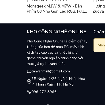
Monsgeek M1W & M7W - Bàn
Hướng 
Phím Cơ Nhỏ Gọn Led RGB, Full
Zuoya
Nhôm Có 3 Mode
KHO CÔNG NGHỆ ONLINE
Chăm
Kho Công Nghệ Online là điểm đến lý
Menu
tưởng của bạn để mua PC, máy tính
xách tay cao cấp và thiết bị chơi
game chuyên nghiệp chính hãng với
mức giá cạnh tranh nhất.
canvanminh@gmail.com
9B Ngách 1/26 Ngõ 1 Nhân Hoà,
P. Thanh Xuân, TP. Hà Nội
096 272 8966