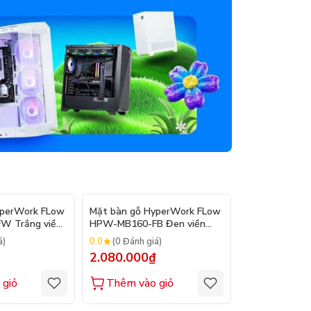
yperWork FLow
Mặt bàn gỗ HyperWork FLow
Mặt bàn gỗ H
W Trắng viền
HPW-MB160-FB Đen viền
HPW-MB160-B
đen
nâu
0.0
0.0
á)
(0 Đánh giá)
(0 Đánh gi
2.080.000₫
2.080.000
 giỏ
Thêm vào giỏ
Thêm vào