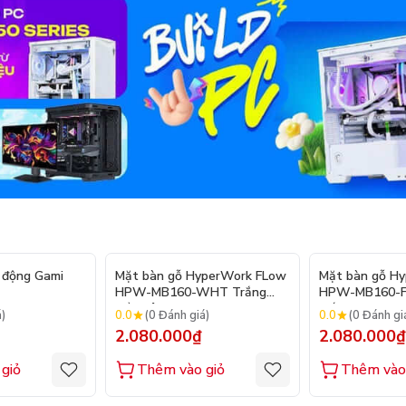
 động Gami
Mặt bàn gỗ HyperWork FLow
Mặt bàn gỗ H
HPW-MB160-WHT Trắng
HPW-MB160-F
viền nâu
trắng
0.0
0.0
á)
(0 Đánh giá)
(0 Đánh gi
2.080.000₫
2.080.000₫
giỏ
Thêm vào giỏ
Thêm vào