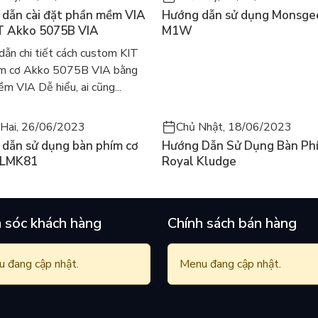
dẫn cài đặt phần mềm VIA
Hướng dẫn sử dụng Monsge
hím cơ cao cấp của FL-Esports với thiết kế Garket
T Akko 5075B VIA
M1W
n.
ẫn chi tiết cách custom KIT
ím cơ Akko 5075B VIA bằng
m VIA Dễ hiểu, ai cũng...
Hai, 26/06/2023
Chủ Nhật, 18/06/2023
dẫn sử dụng bàn phím cơ
Hướng Dẫn Sử Dụng Bàn Ph
 LMK81
Royal Kludge
 sóc khách hàng
Chính sách bán hàng
 đang cập nhật.
Menu đang cập nhật.