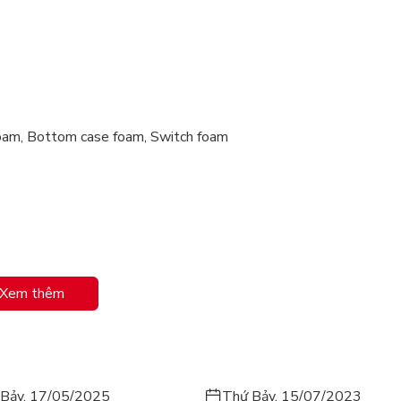
foam, Bottom case foam, Switch foam
Kailhbox Coolmint
Xem thêm
Bảy, 17/05/2025
Thứ Bảy, 15/07/2023