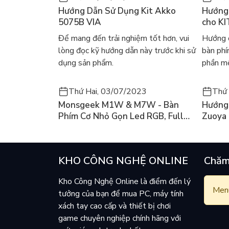
Hướng Dẫn Sử Dụng Kit Akko
Hướng 
Bàn phím FL-Esports Q75 3 Mode Là chiếc bàn p
5075B VIA
cho KI
Moutnt vô cùng đặc biệt cho cảm giác gõ tốt hơ
Để mang đến trải nghiệm tốt hơn, vui
Hướng d
lòng đọc kỹ hướng dẫn này trước khi sử
bàn ph
dụng sản phẩm.
phần mề
1. Kailh Box Jellyfish
- Type: Clicky
Thứ Hai, 03/07/2023
Thứ 
Monsgeek M1W & M7W - Bàn
Hướng 
- Operating force: 47gf
Phím Cơ Nhỏ Gọn Led RGB, Full
Zuoya
- Return force: 15gf
Nhôm Có 3 Mode
- Pre-travel: 1.8mm
KHO CÔNG NGHỆ ONLINE
Chăm
- Total travel: 3.6mm
Kho Công Nghệ Online là điểm đến lý
Menu
tưởng của bạn để mua PC, máy tính
xách tay cao cấp và thiết bị chơi
2. Kailh Box Coolmint
game chuyên nghiệp chính hãng với