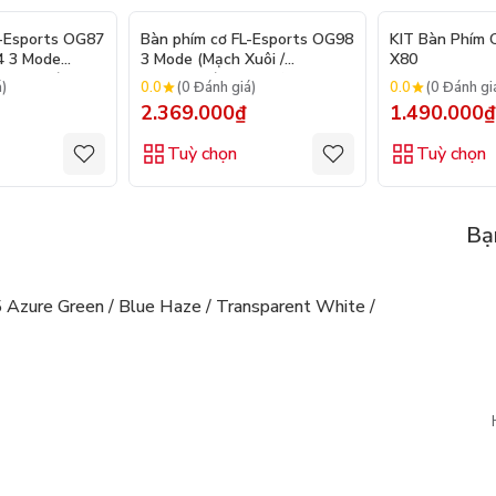
L-Esports OG87
Bàn phím cơ FL-Esports OG98
KIT Bàn Phím 
4 3 Mode
3 Mode (Mạch Xuôi /
X80
otswap / Led
Hotswap / Led RGB)
0.0
0.0
á)
(0 Đánh giá)
(0 Đánh gi
hính Hãng
2.369.000₫
1.490.000₫
Tuỳ chọn
Tuỳ chọn
Bạ
Azure Green / Blue Haze / Transparent White /