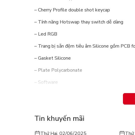
– Cherry Profile double shot keycap
– Tính năng Hotswap thay switch dễ dàng
– Led RGB
– Trang bị sẵn đệm tiêu âm Silicone gồm PCB 
– Gasket Silicone
– Plate Polycarbonate
– Software
– Switch Kailhbox Box Rosa, Kailbox Jeyllfish, 
– Hỗ trợ hệ điều hành: Windows, MacOS
Tin khuyến mãi
– Bảo hành chính hãng 12 tháng
Thứ Hai, 02/06/2025
Thứ 