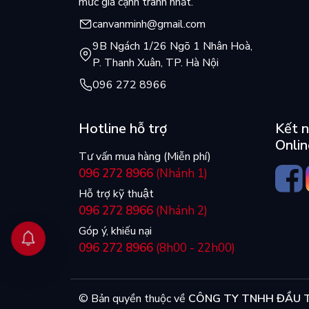
- Type: Linear
mức giá cạnh tranh nhất.
canvanminh@gmail.com
- Operating force: 40gf
9B Ngách 1/26 Ngõ 1 Nhân Hoà,
- Pre-travel: 1.8mm
P. Thanh Xuân, TP. Hà Nội
- Total travel: 4.0mm
096 272 8966
Hotline hỗ trợ
Kết n
3. Kailh Box Rosa
Onlin
Tư vấn mua hàng (Miễn phí)
- Type: Linear
096 272 8966
(Nhánh 1)
- Operating force: 38gf
Hỗ trợ kỹ thuật
096 272 8966
(Nhánh 2)
- Pre-travel: 1.8mm
Góp ý, khiếu nại
096 272 8966
(8h00 - 22h00)
- Total travel: 3.6mm
© Bản quyền thuộc về
CÔNG TY TNHH ĐẦU T
4. Kailh Box Clione Limacina