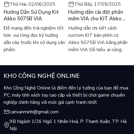
Thứ Hai, 02/06/2025
Thứ Bảy, 17/05/2025
Hướng Dẫn Sử Dụng Kit
Hướng dẫn cài đặt phần
Akko 5075B VIA
mềm VIA cho KIT Akko
5075B VIA
Để mang đến trải nghiệm tốt
Hướng dẫn chi tiết cách
hơn, vui lòng đọc kỹ hướng
custom KIT bàn phím cơ
dẫn này trước khi sử dụng sản
Akko 5075B VIA bằng phần
phẩm.
mềm VIA Dễ hiểu, ai cũng...
KHO CÔNG NGHỆ ONLINE
Kho Công Nghệ Online là điểm đến lý tưởng của bạn để mua
PC, máy tính xách tay cao cấp và thiết bị chơi game chuyên
nghiệp chính hãng với mức giá cạnh tranh nhất.
canvanminh@gmail.com
9B Ngách 1/26 Ngõ 1 Nhân Hoà, P. Thanh Xuân, TP. Hà
Nội