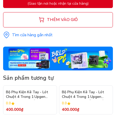
(Giao tận nơi hoặc nhận tại cửa hàng)
THÊM VÀO GIỎ
Tìm cửa hàng gần nhất
Sản phẩm tương tự
Bộ Phụ Kiện Kê Tay - Lót
Bộ Phụ Kiện Kê Tay - Lót
Chuột 4 Trong 1 Upgen
Chuột 4 Trong 1 Upgen
ErgoSoft Kit - Xám
ErgoSoft Kit - Nâu Da Bò
0.0
0.0
400.000₫
400.000₫