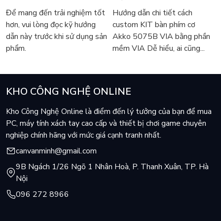
5075B VIA
Để mang đến trải nghiệm tốt
Hướng dẫn chi tiết cách
hơn, vui lòng đọc kỹ hướng
custom KIT bàn phím cơ
dẫn này trước khi sử dụng sản
Akko 5075B VIA bằng phần
phẩm.
mềm VIA Dễ hiểu, ai cũng...
KHO CÔNG NGHỆ ONLINE
Kho Công Nghệ Online là điểm đến lý tưởng của bạn để mua
PC, máy tính xách tay cao cấp và thiết bị chơi game chuyên
nghiệp chính hãng với mức giá cạnh tranh nhất.
canvanminh@gmail.com
9B Ngách 1/26 Ngõ 1 Nhân Hoà, P. Thanh Xuân, TP. Hà
Nội
096 272 8966