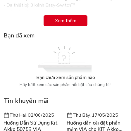
- Đa thiết bị: 3 kênh Easy-Switch™
- Nút bật/tắt với công nghệ tiết kiệm năng lượng
Ứng dụng tùy chỉnh
Xem thêm
- Được hỗ trợ bởi Logi Options+ trên Windows và macOS ?
Pin
Bạn đã xem
- Loại pin: 1 pin AA (đi kèm)
- Tuổi thọ pin: lên tới 24 tháng ?
Loại kết nối
- Công nghệ Bluetooth tiết kiệm năng lượng (5.1)
- Tương thích với đầu thu USB Logi Bolt ?
- Phạm vi không dây: Phạm vi không dây 10 m ?
Bạn chưa xem sản phẩm nào
Hãy lướt xem các sản phẩm nổi bật của chúng tôi!
Tin khuyến mãi
Thứ Hai, 02/06/2025
Thứ Bảy, 17/05/2025
Hướng Dẫn Sử Dụng Kit
Hướng dẫn cài đặt phần
Akko 5075B VIA
mềm VIA cho KIT Akko