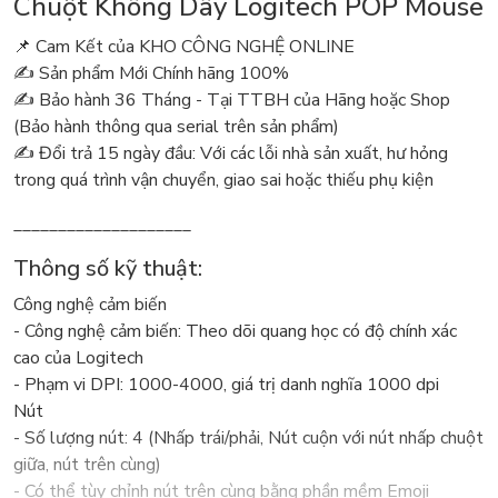
Chuột Không Dây Logitech POP Mouse
📌 Cam Kết của KHO CÔNG NGHỆ ONLINE
✍️ Sản phẩm Mới Chính hãng 100%
✍️ Bảo hành 36 Tháng - Tại TTBH của Hãng hoặc Shop
(Bảo hành thông qua serial trên sản phẩm)
✍️ Đổi trả 15 ngày đầu: Với các lỗi nhà sản xuất, hư hỏng
trong quá trình vận chuyển, giao sai hoặc thiếu phụ kiện
____________________
Thông số kỹ thuật:
Công nghệ cảm biến
- Công nghệ cảm biến: Theo dõi quang học có độ chính xác
cao của Logitech
- Phạm vi DPI: 1000-4000, giá trị danh nghĩa 1000 dpi
Nút
- Số lượng nút: 4 (Nhấp trái/phải, Nút cuộn với nút nhấp chuột
giữa, nút trên cùng)
- Có thể tùy chỉnh nút trên cùng bằng phần mềm Emoji