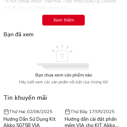
- 6 nút (Nhấp chuột Trái/Phải, Tiếp theo/Quay lại, Chuyển
chế độ nút cuộn, Nhấp chuột giữa)
- Bánh xe cuộn: Có, với tính năng chuyển tự động
Xem thêm
- Cuộn ngang: Có, bằng cách giữ nút bên cạnh trong khi xoay
nút cuộn
Bạn đã xem
Pin
- Pin sạc Li-Po (500 mAh)
- Giữ năng lượng lên tới 70 ngày với một lần sạc đầy. Có 3
giờ sử dụng sau khi sạc nhanh 1 phút. ?
Bạn chưa xem sản phẩm nào
Hãy lướt xem các sản phẩm nổi bật của chúng tôi!
Tin khuyến mãi
Thứ Hai, 02/06/2025
Thứ Bảy, 17/05/2025
Hướng Dẫn Sử Dụng Kit
Hướng dẫn cài đặt phần
Akko 5075B VIA
mềm VIA cho KIT Akko