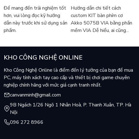
5075B VIA
Để mang đến trải nghiệm tốt
Hướng dẫn chi tiết cách
hơn, vui lòng đọc kỹ hướng
custom KIT bàn phím cơ
dẫn này trước khi sử dụng sản
Akko 5075B VIA bằng phần
phẩm.
mềm VIA Dễ hiểu, ai cũng...
KHO CÔNG NGHỆ ONLINE
Kho Công Nghệ Online là điểm đến lý tưởng của bạn để mua
PC, máy tính xách tay cao cấp và thiết bị chơi game chuyên
nghiệp chính hãng với mức giá cạnh tranh nhất.
canvanminh@gmail.com
9B Ngách 1/26 Ngõ 1 Nhân Hoà, P. Thanh Xuân, TP. Hà
Nội
096 272 8966