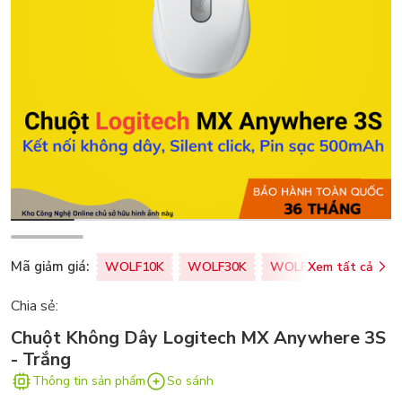
Mã giảm giá:
WOLF10K
WOLF30K
WOLF50K
Xem tất cả
ZALOPA
Chia sẻ:
Chuột Không Dây Logitech MX Anywhere 3S
- Trắng
Thông tin sản phẩm
So sánh