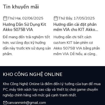
Tin khuyến mãi
Thứ Hai, 02/06/2025
Thứ Bảy, 17/05/2025
Hướng Dẫn Sử Dụng Kit
Hướng dẫn cài đặt phần
Akko 5075B VIA
mềm VIA cho KIT Akko
5075B VIA
Để mang đến trải nghiệm tốt
Hướng dẫn chi tiết cách
hơn, vui lòng đọc kỹ hướng
custom KIT bàn phím cơ
dẫn này trước khi sử dụng sản
Akko 5075B VIA bằng phần
phẩm.
mềm VIA Dễ hiểu, ai cũng...
KHO CÔNG NGHỆ ONLINE
Kho Công Nghệ Online là điểm đến lý tưởng của bạn để mua
PC, máy tính xách tay cao cấp và thiết bị chơi game chuyên
nghiệp chính hãng với mức giá cạnh tranh nhất.
canvanminh@gmail.com