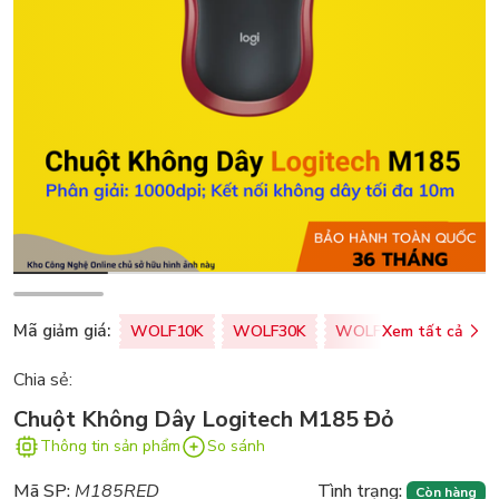
Mã giảm giá:
WOLF10K
WOLF30K
WOLF50K
Xem tất cả
ZALOPA
Chia sẻ:
Chuột Không Dây Logitech M185 Đỏ
Thông tin sản phẩm
So sánh
Mã SP:
M185RED
Tình trạng:
Còn hàng