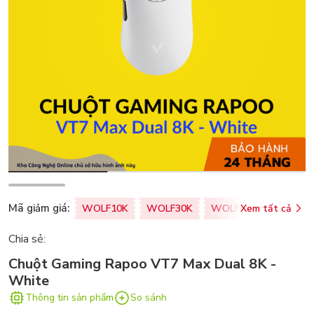
Mã giảm giá:
WOLF10K
WOLF30K
WOLF50K
Xem tất cả
ZALOPA
Chia sẻ:
Chuột Gaming Rapoo VT7 Max Dual 8K -
White
Thông tin sản phẩm
So sánh