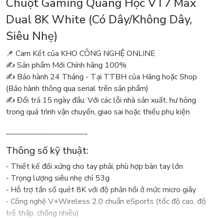
Chuột Gaming Quang Học VT7 Max
Dual 8K White (Có Dây/Không Dây,
Siêu Nhẹ)
📌 Cam Kết của KHO CÔNG NGHỆ ONLINE
✍️ Sản phẩm Mới Chính hãng 100%
✍️ Bảo hành 24 Tháng - Tại TTBH của Hãng hoặc Shop
(Bảo hành thông qua serial trên sản phẩm)
✍️ Đổi trả 15 ngày đầu: Với các lỗi nhà sản xuất, hư hỏng
trong quá trình vận chuyển, giao sai hoặc thiếu phụ kiện
_____________________
Thông số kỹ thuật:
- Thiết kế đối xứng cho tay phải, phù hợp bàn tay lớn
- Trọng lượng siêu nhẹ chỉ 53g
- Hỗ trợ tần số quét 8K với độ phản hồi ở mức micro giây
- Công nghệ V+Wireless 2.0 chuẩn eSports (tốc độ cao, độ
trễ thấp, chống nhiễu)