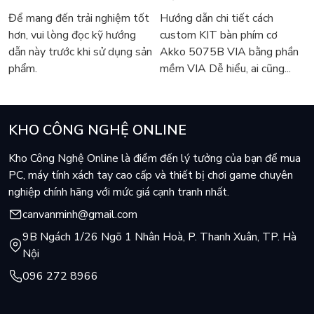
5075B VIA
Để mang đến trải nghiệm tốt
Hướng dẫn chi tiết cách
hơn, vui lòng đọc kỹ hướng
custom KIT bàn phím cơ
dẫn này trước khi sử dụng sản
Akko 5075B VIA bằng phần
phẩm.
mềm VIA Dễ hiểu, ai cũng...
KHO CÔNG NGHỆ ONLINE
Kho Công Nghệ Online là điểm đến lý tưởng của bạn để mua
PC, máy tính xách tay cao cấp và thiết bị chơi game chuyên
nghiệp chính hãng với mức giá cạnh tranh nhất.
canvanminh@gmail.com
9B Ngách 1/26 Ngõ 1 Nhân Hoà, P. Thanh Xuân, TP. Hà
Nội
096 272 8966