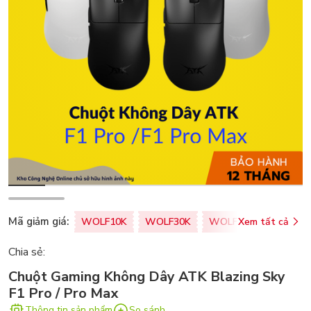
Mã giảm giá:
WOLF10K
WOLF30K
WOLF50K
Xem tất cả
ZALOPA
Chia sẻ:
Chuột Gaming Không Dây ATK Blazing Sky
F1 Pro / Pro Max
Thông tin sản phẩm
So sánh