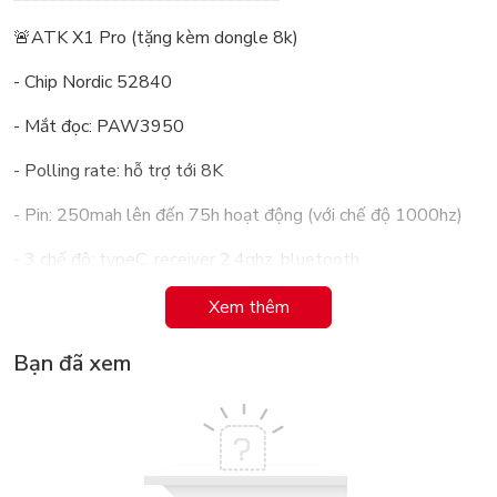
🚨ATK X1 Pro (tặng kèm dongle 8k)
- Chip Nordic 52840
- Mắt đọc: PAW3950
- Polling rate: hỗ trợ tới 8K
- Pin: 250mah lên đến 75h hoạt động (với chế độ 1000hz)
- 3 chế độ: typeC, receiver 2.4ghz, bluetooth
- Switch: Omron Optical
Xem thêm
- Con lăn: F Switch E10
Bạn đã xem
- Cân nặng: 49g
- Kích cỡ: 127mm x 64mm x 40mm
-------------------------------------------------------