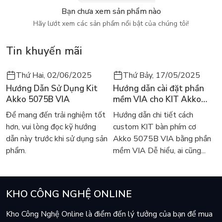
Bạn chưa xem sản phẩm nào
🚨ATK X1 Promax (tặng kèm dongle 8k)
Hãy lướt xem các sản phẩm nổi bật của chúng tôi!
- Chip Nordic 52840
Tin khuyến mãi
- Mắt đọc: PAW3950
- Polling rate: hỗ trợ tới 8K
Thứ Hai, 02/06/2025
Thứ Bảy, 17/05/2025
Hướng Dẫn Sử Dụng Kit
Hướng dẫn cài đặt phần
- Pin: 500mah lên đến 150h hoạt động (với chế độ 1000hz)
Akko 5075B VIA
mềm VIA cho KIT Akko
5075B VIA
- 3 chế độ: typeC, receiver 2.4ghz, bluetooth
Để mang đến trải nghiệm tốt
Hướng dẫn chi tiết cách
hơn, vui lòng đọc kỹ hướng
custom KIT bàn phím cơ
- Switch: Omron Optical
dẫn này trước khi sử dụng sản
Akko 5075B VIA bằng phần
phẩm.
mềm VIA Dễ hiểu, ai cũng...
- Con lăn: F Switch E10
- Cân nặng: 54g
- Kích cỡ: 127mm x 64mm x 40mm
KHO CÔNG NGHỆ ONLINE
Kho Công Nghệ Online là điểm đến lý tưởng của bạn để mua