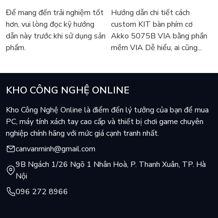
5075B VIA
Để mang đến trải nghiệm tốt
Hướng dẫn chi tiết cách
hơn, vui lòng đọc kỹ hướng
custom KIT bàn phím cơ
dẫn này trước khi sử dụng sản
Akko 5075B VIA bằng phần
phẩm.
mềm VIA Dễ hiểu, ai cũng...
KHO CÔNG NGHỆ ONLINE
Kho Công Nghệ Online là điểm đến lý tưởng của bạn để mua
PC, máy tính xách tay cao cấp và thiết bị chơi game chuyên
nghiệp chính hãng với mức giá cạnh tranh nhất.
canvanminh@gmail.com
9B Ngách 1/26 Ngõ 1 Nhân Hoà, P. Thanh Xuân, TP. Hà
Nội
096 272 8966