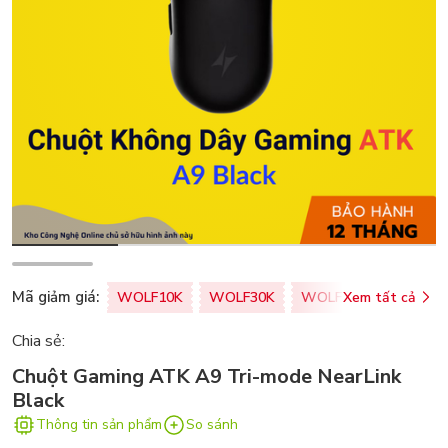
Mã giảm giá:
WOLF10K
WOLF30K
WOLF50K
Xem tất cả
ZALOPA
Chia sẻ:
Chuột Gaming ATK A9 Tri-mode NearLink
Black
Thông tin sản phẩm
So sánh