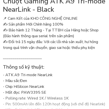
Chuột Gaming ATK A9 Tri-mode
NearLink - Black
📌 Cam Kết của KHO CÔNG NGHỆ ONLINE
✍️ Sản phẩm Mới Chính hãng 100%
✍️ Bảo hành 12 Tháng - Tại TTBH của Hãng hoặc Shop
(Bảo hành thông qua serial trên sản phẩm)
✍️ Đổi trả 15 ngày đầu: Với các lỗi nhà sản xuất, hư hỏng
trong quá trình vận chuyển, giao sai hoặc thiếu phụ kiện
____________________
Thông số kỹ thuật:
- ATK A9 Tri-mode NearLink
- Màu sắc:Đen
- Chip HiSilicon NearLink
- Mắt đọc: PAW3395 SE
- Polling rate: Wired 1K / Wireless 1K
- Pin: 500mAh lên đến 120h hoạt động (với chế độ Nearlink)