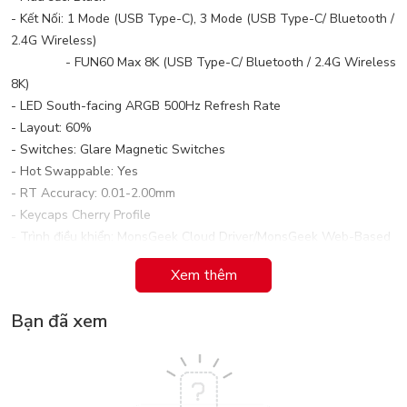
- Kết Nối: 1 Mode (USB Type-C), 3 Mode (USB Type-C/ Bluetooth /
2.4G Wireless)
- FUN60 Max 8K (USB Type-C/ Bluetooth / 2.4G Wireless
8K)
- LED South-facing ARGB 500Hz Refresh Rate
- Layout: 60%
- Switches: Glare Magnetic Switches
- Hot Swappable: Yes
- RT Accuracy: 0.01-2.00mm
- Keycaps Cherry Profile
- Trình điều khiển: MonsGeek Cloud Driver/MonsGeek Web-Based
Driver
Xem thêm
- Acutation Range(mm): 0.1-3.4mm
- Kích Thước: 343*172*52mm
Bạn đã xem
- Trọng lượng; 0.85Kg
- Phụ Kiện: Bàn phím, HDSD, Cáp,Keycap Puller, Switch Puller, Nắp
chống bụi