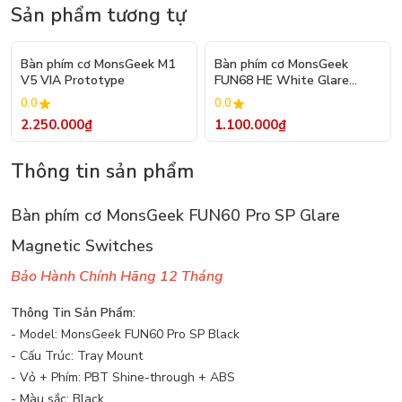
Sản phẩm tương tự
Bàn phím cơ MonsGeek M1
Bàn phím cơ MonsGeek
V5 VIA Prototype
FUN68 HE White Glare
Magnetic switch
0.0
0.0
2.250.000₫
1.100.000₫
Thông tin sản phẩm
Bàn phím cơ MonsGeek FUN60 Pro SP Glare
Magnetic Switches
Bảo Hành Chính Hãng 12 Tháng
Thông Tin Sản Phẩm:
- Model: MonsGeek FUN60 Pro SP Black
- Cấu Trúc: Tray Mount
- Vỏ + Phím: PBT Shine-through + ABS
- Màu sắc: Black