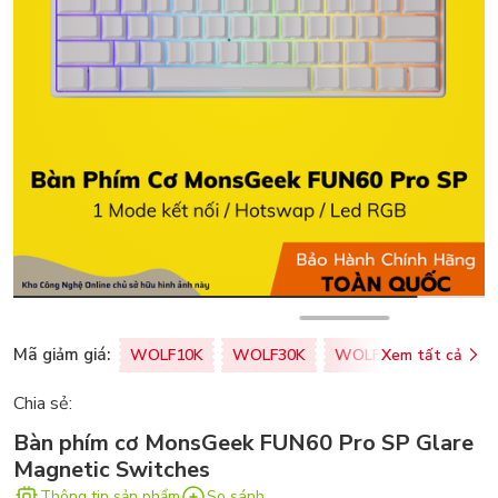
Mã giảm giá:
WOLF10K
WOLF30K
WOLF50K
Xem tất cả
ZALOPA
Chia sẻ:
Bàn phím cơ MonsGeek FUN60 Pro SP Glare
Magnetic Switches
Thông tin sản phẩm
So sánh